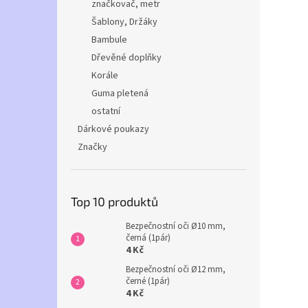
značkovač, metr
Šablony, Držáky
Bambule
Dřevěné doplňky
Korále
Guma pletená
ostatní
Dárkové poukazy
Značky
Top 10 produktů
Bezpečnostní oči Ø10 mm,
černá (1pár)
4 Kč
Bezpečnostní oči Ø12 mm,
černé (1pár)
4 Kč