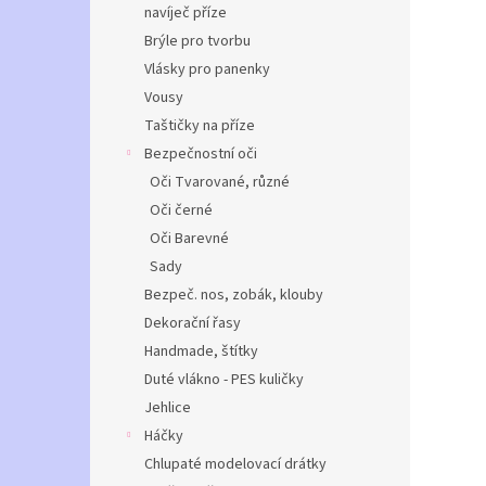
navíječ příze
Brýle pro tvorbu
Vlásky pro panenky
Vousy
Taštičky na příze
Bezpečnostní oči
Oči Tvarované, různé
Oči černé
Oči Barevné
Sady
Bezpeč. nos, zobák, klouby
Dekorační řasy
Handmade, štítky
Duté vlákno - PES kuličky
Jehlice
Háčky
Chlupaté modelovací drátky