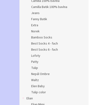
Camilla 100% bavlna
Camilla Batik 100% bavlna
Jeans
Fanny Batik
Extra
Norek
Bamboo Socks
Best Socks 4 - fach
Best Socks 6 - fach
Lofoty
Patty
Tulip
Nepál Ombre
Waltz
Elen Baby
Tulip color
Elian
Elian Mimi