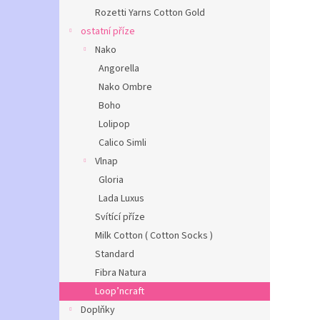
Rozetti Yarns Cotton Gold
ostatní příze
Nako
Angorella
Nako Ombre
Boho
Lolipop
Calico Simli
Vlnap
Gloria
Lada Luxus
Svítící příze
Milk Cotton ( Cotton Socks )
Standard
Fibra Natura
Loop’ncraft
Doplňky