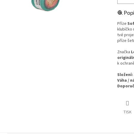
🧶 Pop
Příze
Sof
klubíčko 
tvé proje
příze šet
Značka
L
originál
k ochraně
Složení:
Váha / n
Doporuče
TISK