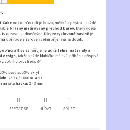
is
t Cake
od Loop’ncraft je hravá, měkká a pestrá – každé
nabízí
krásný melírovaný přechod barev
, který udělá
kty opravdu jedinečnými. Díky
recyklované bavlně
je
rná k přírodě a zároveň velmi příjemná na dotek.
oop’ncraft
se zaměřuje na
udržitelné materiály a
ní design
, takže každé klubíčko má svůj příběh a přispívá
 životního prostředí. 🌿
50% bavlna, 50% akryl
ávin:
250 g / 1000 m 4 nit
ná síla háčku:
2 - 3 mm
ZEPTAT SE
HLÍDAT
SDÍLET