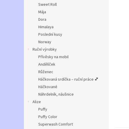
n
Sweet Roll
e
Mája
l
Dora
Himalaya
Poslední kusy
Norway
Ruční výrobky
Přívěsky na mobil
Andělíček
Růženec
Háčkovaná srdíčka – ruční práce 💕
Háčkované
Náhrdelník, náušnice
Alize
Puffy
Puffy Color
Superwash Comfort