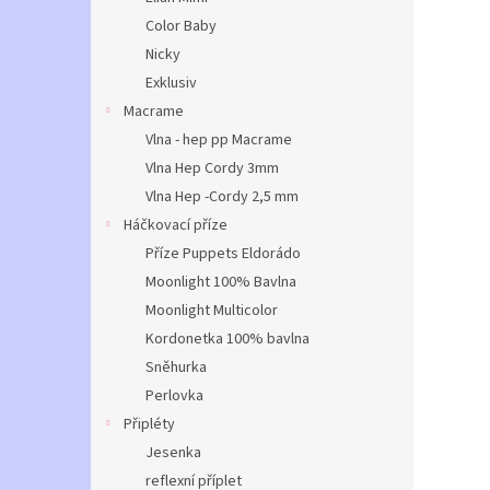
Color Baby
Nicky
Exklusiv
Macrame
Vlna - hep pp Macrame
Vlna Hep Cordy 3mm
Vlna Hep -Cordy 2,5 mm
Háčkovací příze
Příze Puppets Eldorádo
Moonlight 100% Bavlna
Moonlight Multicolor
Kordonetka 100% bavlna
Sněhurka
Perlovka
Připléty
Jesenka
reflexní příplet