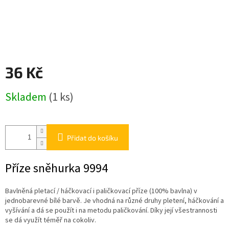
36 Kč
Měrná
Skladem
(1 ks)
cena:
Přidat do košíku
Příze sněhurka 9994
Bavlněná pletací / háčkovací i paličkovací příze (100% bavlna) v
jednobarevné bílé barvě. Je vhodná na různé druhy pletení, háčkování a
vyšívání a dá se použít i na metodu paličkování. Díky její všestrannosti
se dá využít téměř na cokoliv.