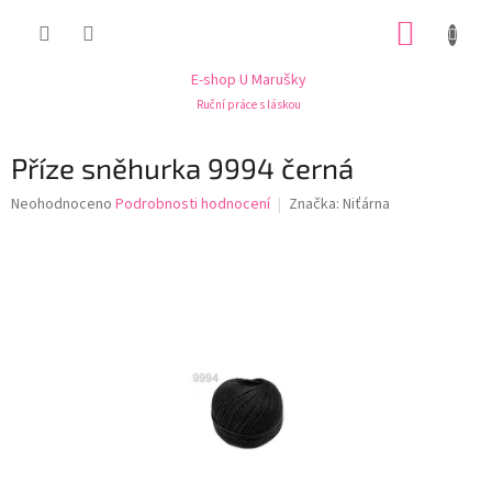
Přejít
NÁKUP
na
obsah
KOŠÍK
E-shop U Marušky
Ruční práce s láskou
Příze sněhurka 9994 černá
Průměrné
Neohodnoceno
Podrobnosti hodnocení
Značka:
Niťárna
hodnocení
produktu
je
0,0
z
5
hvězdiček.