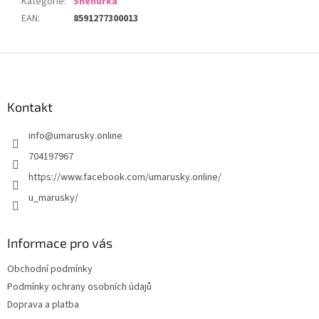
Kategorie
:
Sněhurka
EAN
:
8591277300013
Z
á
p
a
Kontakt
t
info
@
umarusky.online
í
704197967
https://www.facebook.com/umarusky.online/
u_marusky/
Informace pro vás
Obchodní podmínky
Podmínky ochrany osobních údajů
Doprava a platba