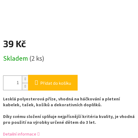
39 Kč
Měrná
Skladem
(2 ks)
cena:
Přidat do košíku
Lesklá polyesterová příze, vhodná na háčkování a pletení
kabelek, tašek, košíků a dekorativních doplňků.
Díky svému složení splňuje nejpřísnější kritéria kvality, je vhodná
pro použití na výrobky určené dětem do 3 let.
Detailní informace