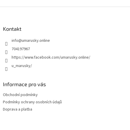
Z
á
p
a
Kontakt
t
info
@
umarusky.online
í
704197967
https://www.facebook.com/umarusky.online/
u_marusky/
Informace pro vás
Obchodní podmínky
Podmínky ochrany osobních údajů
Doprava a platba