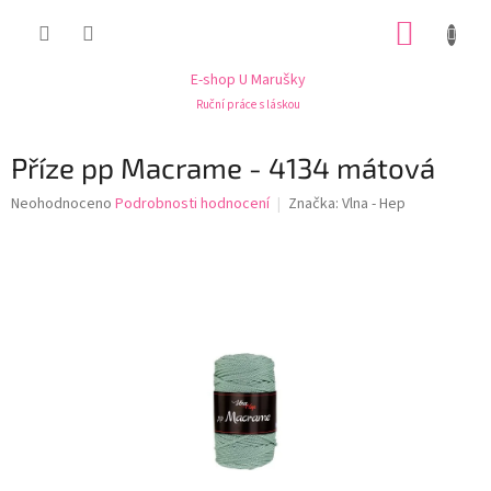
Přejít
NÁKUP
na
obsah
KOŠÍK
E-shop U Marušky
Ruční práce s láskou
Příze pp Macrame - 4134 mátová
Průměrné
Neohodnoceno
Podrobnosti hodnocení
Značka:
Vlna - Hep
hodnocení
produktu
je
0,0
z
5
hvězdiček.