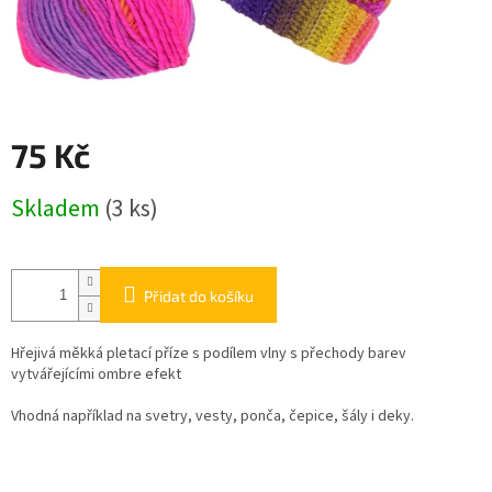
75 Kč
Měrná
Skladem
(3 ks)
cena:
Přidat do košíku
Hřejivá měkká pletací příze s podílem vlny s přechody barev
vytvářejícími ombre efekt
Vhodná například na svetry, vesty, ponča, čepice, šály i deky.