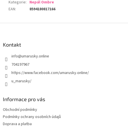
Kategorie
:
Nepál Ombre
EAN
:
8594180817166
Z
á
p
a
Kontakt
t
info
@
umarusky.online
í
704197967
https://www.facebook.com/umarusky.online/
u_marusky/
Informace pro vás
Obchodní podmínky
Podmínky ochrany osobních údajů
Doprava a platba