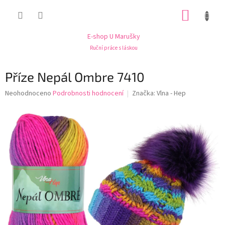
Přejít
NÁKUP
na
obsah
KOŠÍK
E-shop U Marušky
Ruční práce s láskou
Příze Nepál Ombre 7410
Průměrné
Neohodnoceno
Podrobnosti hodnocení
Značka:
Vlna - Hep
hodnocení
produktu
je
0,0
z
5
hvězdiček.