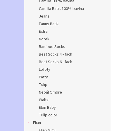
Camilla 100% bavlna
Camilla Batik 100% bavlna
Jeans
Fanny Batik
Extra
Norek
Bamboo Socks
Best Socks 4 - fach
Best Socks 6 - fach
Lofoty
Patty
Tulip
Nepál Ombre
Waltz
Elen Baby
Tulip color
Elian
Elian Mimi