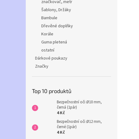
značkovač, metr
Šablony, Držáky
Bambule
Dřevěné doplňky
Korále
Guma pletená
ostatní
Dárkové poukazy
Značky
Top 10 produktů
Bezpečnostní oči Ø10 mm,
černá (1pár)
4 Kč
Bezpečnostní oči Ø12 mm,
černé (1pár)
4 Kč