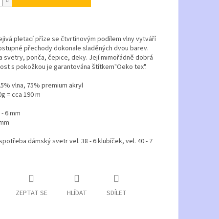
ejivá pletací příze se čtvrtinovým podílem vlny vytváří
ostupné přechody dokonale sladěných dvou barev.
 svetry, ponča, čepice, deky. Její mimořádně dobrá
ost s pokožkou je garantována štítkem"Oeko tex".
25% vlna, 75% premium akryl
0g = cca 190 m
5 - 6 mm
 mm
 spotřeba dámský svetr vel. 38 - 6 klubíček, vel. 40 - 7
ZEPTAT SE
HLÍDAT
SDÍLET