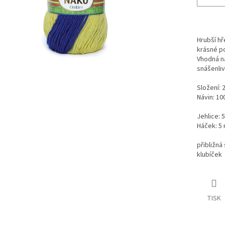
Hrubší hř
krásné p
Vhodná na
snášenliv
Složení: 
Návin: 10
Jehlice: 
Háček: 5
přibližná
klubíček
TISK