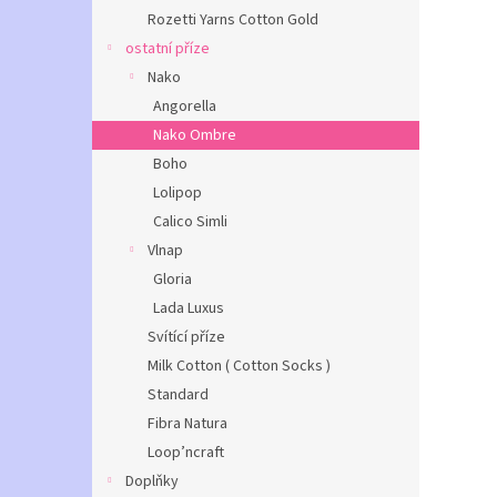
Rozetti Yarns Cotton Gold
ostatní příze
Nako
Angorella
Nako Ombre
Boho
Lolipop
Calico Simli
Vlnap
Gloria
Lada Luxus
Svítící příze
Milk Cotton ( Cotton Socks )
Standard
Fibra Natura
Loop’ncraft
Doplňky