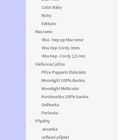
Color Baby
Nicky
Exklusiv
Macrame
Vlna - hep pp Macrame
Vlna Hep Cordy 3mm
Vlna Hep -Cordy 2,5 mm
Háčkovací příze
Příze Puppets Eldorádo
Moonlight 100% Bavlna
Moonlight Multicolor
Kordonetka 100% bavlna
Sněhurka
Perlovka
Připléty
Jesenka
reflexní příplet