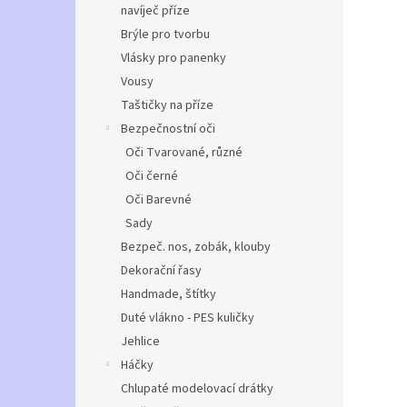
navíječ příze
Brýle pro tvorbu
Vlásky pro panenky
Vousy
Taštičky na příze
Bezpečnostní oči
Oči Tvarované, různé
Oči černé
Oči Barevné
Sady
Bezpeč. nos, zobák, klouby
Dekorační řasy
Handmade, štítky
Duté vlákno - PES kuličky
Jehlice
Háčky
Chlupaté modelovací drátky