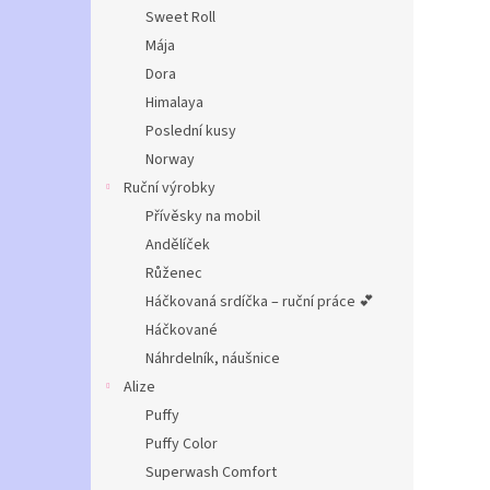
n
Sweet Roll
e
Mája
l
Dora
Himalaya
Poslední kusy
Norway
Ruční výrobky
Přívěsky na mobil
Andělíček
Růženec
Háčkovaná srdíčka – ruční práce 💕
Háčkované
Náhrdelník, náušnice
Alize
Puffy
Puffy Color
Superwash Comfort