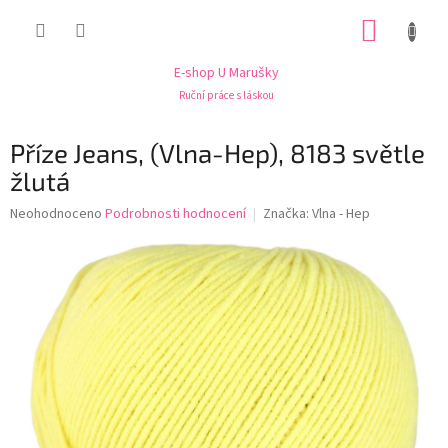
Přejít
NÁKUP
na
obsah
KOŠÍK
E-shop U Marušky
Ruční práce s láskou
Příze Jeans, (Vlna-Hep), 8183 světle
žlutá
Průměrné
Neohodnoceno
Podrobnosti hodnocení
Značka:
Vlna - Hep
hodnocení
produktu
je
0,0
z
5
hvězdiček.