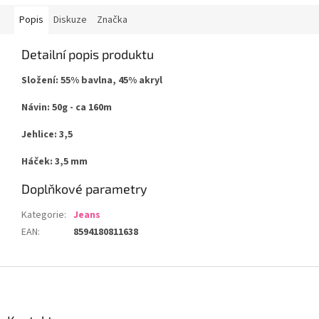
Popis
Diskuze
Značka
Detailní popis produktu
Složení: 55% bavlna, 45% akryl
Návin: 50g - ca 160m
Jehlice: 3,5
Háček: 3,5 mm
Doplňkové parametry
Kategorie
:
Jeans
EAN
:
8594180811638
Z
á
p