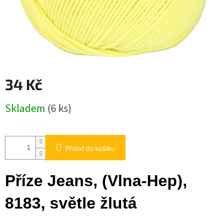
34 Kč
Měrná
Skladem
(6 ks)
cena:
Přidat do košíku
Příze Jeans, (Vlna-Hep),
8183, světle žlutá