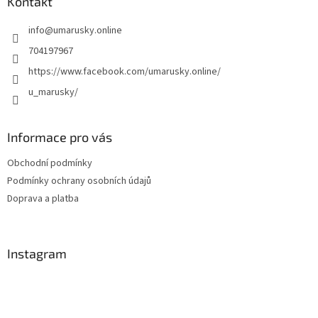
a
Kontakt
t
info
@
umarusky.online
í
704197967
https://www.facebook.com/umarusky.online/
u_marusky/
Informace pro vás
Obchodní podmínky
Podmínky ochrany osobních údajů
Doprava a platba
Instagram