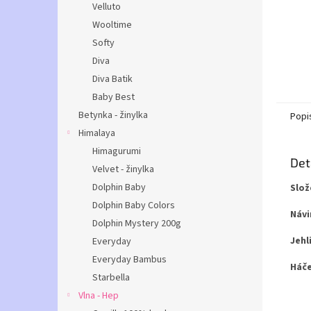
Velluto
Wooltime
Softy
Diva
Diva Batik
Baby Best
Betynka - žinylka
Popi
Himalaya
Himagurumi
Det
Velvet - žinylka
Dolphin Baby
Slož
Dolphin Baby Colors
Návi
Dolphin Mystery 200g
Jehli
Everyday
Everyday Bambus
Háče
Starbella
Vlna - Hep