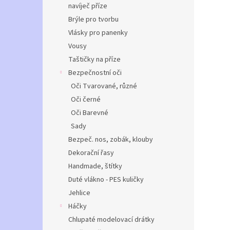
navíječ příze
Brýle pro tvorbu
Vlásky pro panenky
Vousy
Taštičky na příze
Bezpečnostní oči
Oči Tvarované, různé
Oči černé
Oči Barevné
Sady
Bezpeč. nos, zobák, klouby
Dekorační řasy
Handmade, štítky
Duté vlákno - PES kuličky
Jehlice
Háčky
Chlupaté modelovací drátky