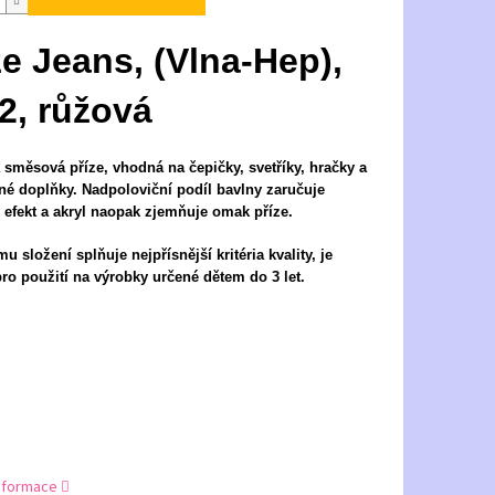
ze Jeans, (Vlna-Hep),
2, růžová
 směsová příze, vhodná na čepičky, svetříky, hračky a
zné doplňky. Nadpoloviční podíl bavlny zaručuje
 efekt a akryl naopak zjemňuje omak příze.
u složení splňuje nejpřísnější kritéria kvality, je
ro použití na výrobky určené dětem do 3 let.
informace