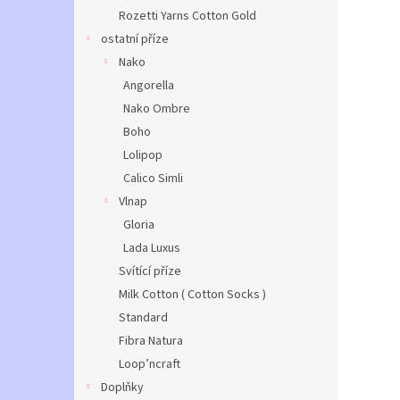
Rozetti Yarns Cotton Gold
ostatní příze
Nako
Angorella
Nako Ombre
Boho
Lolipop
Calico Simli
Vlnap
Gloria
Lada Luxus
Svítící příze
Milk Cotton ( Cotton Socks )
Standard
Fibra Natura
Loop’ncraft
Doplňky