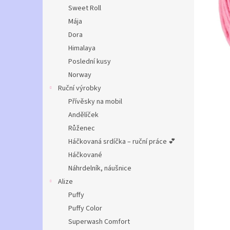
n
Sweet Roll
e
Mája
l
Dora
Himalaya
Poslední kusy
Norway
Ruční výrobky
Přívěsky na mobil
Andělíček
Růženec
Háčkovaná srdíčka – ruční práce 💕
Háčkované
Náhrdelník, náušnice
Alize
Puffy
Puffy Color
Superwash Comfort