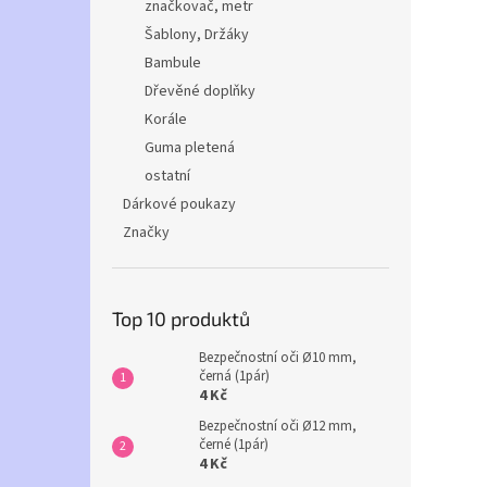
značkovač, metr
Šablony, Držáky
Bambule
Dřevěné doplňky
Korále
Guma pletená
ostatní
Dárkové poukazy
Značky
Top 10 produktů
Bezpečnostní oči Ø10 mm,
černá (1pár)
4 Kč
Bezpečnostní oči Ø12 mm,
černé (1pár)
4 Kč