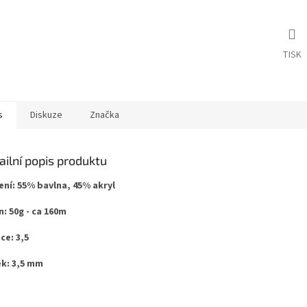
TISK
s
Diskuze
Značka
ailní popis produktu
ení: 55% bavlna, 45% akryl
n: 50g - ca 160m
ce: 3,5
k: 3,5 mm