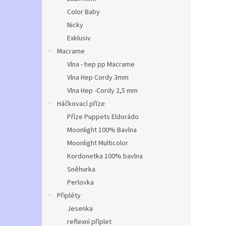
Color Baby
Nicky
Exklusiv
Macrame
Vlna - hep pp Macrame
Vlna Hep Cordy 3mm
Vlna Hep -Cordy 2,5 mm
Háčkovací příze
Příze Puppets Eldorádo
Moonlight 100% Bavlna
Moonlight Multicolor
Kordonetka 100% bavlna
Sněhurka
Perlovka
Připléty
Jesenka
reflexní příplet