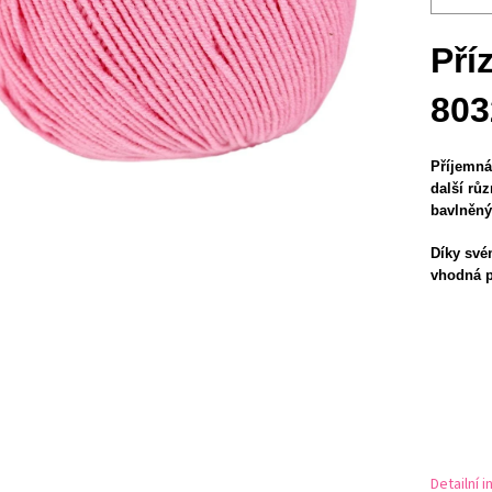
Pří
803
Příjemná
další rů
bavlněný
Díky svém
vhodná p
Detailní 