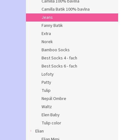
Camilla 100% bavlna
Camilla Batik 100% bavlna
Jeans
Fanny Batik
Extra
Norek
Bamboo Socks
Best Socks 4 - fach
Best Socks 6 - fach
Lofoty
Patty
Tulip
Nepál Ombre
Waltz
Elen Baby
Tulip color
Elian
Elian Mimi