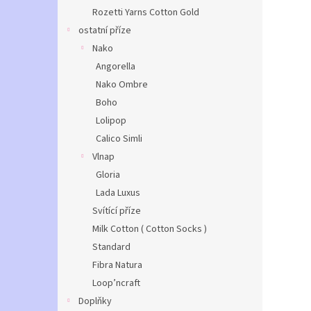
Rozetti Yarns Cotton Gold
ostatní příze
Nako
Angorella
Nako Ombre
Boho
Lolipop
Calico Simli
Vlnap
Gloria
Lada Luxus
Svítící příze
Milk Cotton ( Cotton Socks )
Standard
Fibra Natura
Loop’ncraft
Doplňky