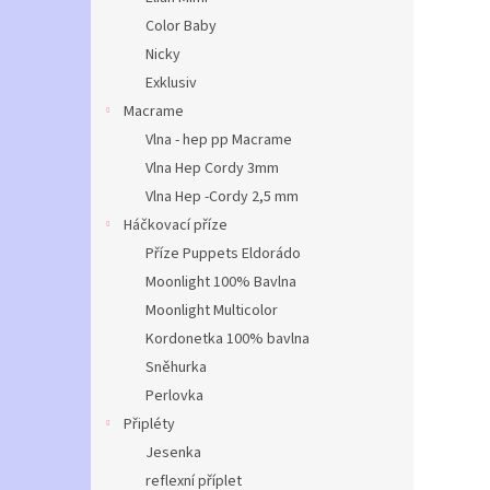
Color Baby
Nicky
Exklusiv
Macrame
Vlna - hep pp Macrame
Vlna Hep Cordy 3mm
Vlna Hep -Cordy 2,5 mm
Háčkovací příze
Příze Puppets Eldorádo
Moonlight 100% Bavlna
Moonlight Multicolor
Kordonetka 100% bavlna
Sněhurka
Perlovka
Připléty
Jesenka
reflexní příplet