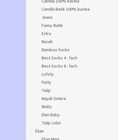
Camilla 100% bavlna
Camilla Batik 100% bavlna
Jeans
Fanny Batik
Extra
Norek
Bamboo Socks
Best Socks 4 - fach
Best Socks 6 - fach
Lofoty
Patty
Tulip
Nepál Ombre
Waltz
Elen Baby
Tulip color
Elian
Elian Mimi