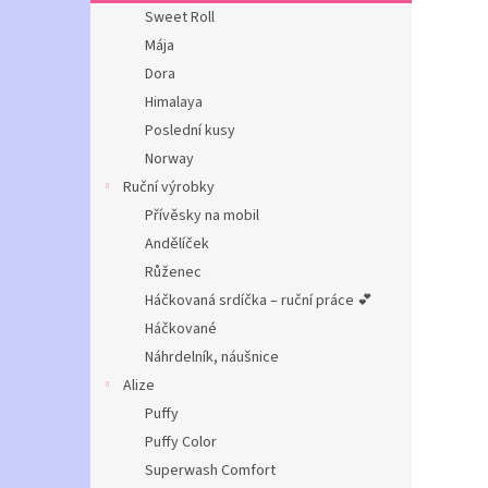
n
Sweet Roll
e
Mája
l
Dora
Himalaya
Poslední kusy
Norway
Ruční výrobky
Přívěsky na mobil
Andělíček
Růženec
Háčkovaná srdíčka – ruční práce 💕
Háčkované
Náhrdelník, náušnice
Alize
Puffy
Puffy Color
Superwash Comfort