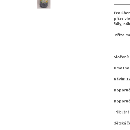
Eco Chen
příze vh
šály, ná
Příze má
Složení:
Hmotnos
Návin: 1
Doporuče
Doporuče
Přibližná
dětská če