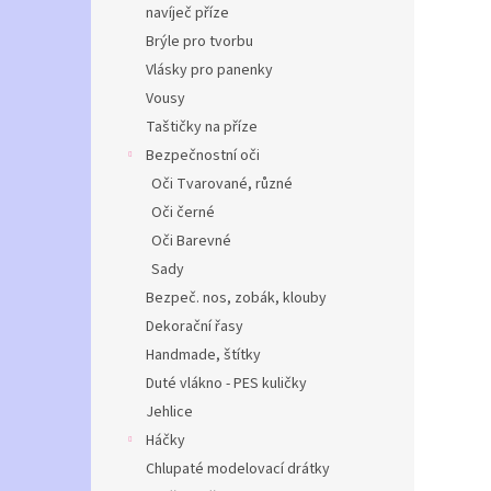
navíječ příze
Brýle pro tvorbu
Vlásky pro panenky
Vousy
Taštičky na příze
Bezpečnostní oči
Oči Tvarované, různé
Oči černé
Oči Barevné
Sady
Bezpeč. nos, zobák, klouby
Dekorační řasy
Handmade, štítky
Duté vlákno - PES kuličky
Jehlice
Háčky
Chlupaté modelovací drátky