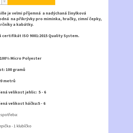
ille je velmi příjemná a nadýchaná žinylková
odná na přikrývky pro miminka, hračky, zimní čepky,
krčníky a kabátky.
 certifikát ISO 9001:2015 Quality System.
 100% Micro Polyester
t: 100 gramů
20 metrů
ná velikost jehlic: 5 - 6
ná velikost háčku:5 - 6
 spotřeba:
pička - 1 klubíčko