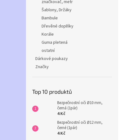
značkovač, metr
Šablony, Držáky
Bambule
Dřevěné doplňky
Korále
Guma pletená
ostatní
Dárkové poukazy
Značky
Top 10 produktů
Bezpečnostní oči Ø10 mm,
černá (1pár)
4 Kč
Bezpečnostní oči Ø12 mm,
černé (1pár)
4 Kč