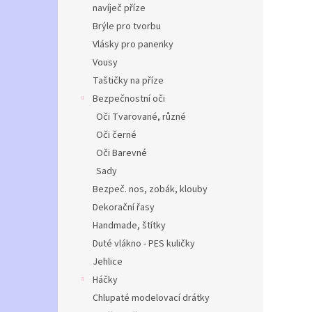
navíječ příze
Brýle pro tvorbu
Vlásky pro panenky
Vousy
Taštičky na příze
Bezpečnostní oči
Oči Tvarované, různé
Oči černé
Oči Barevné
Sady
Bezpeč. nos, zobák, klouby
Dekorační řasy
Handmade, štítky
Duté vlákno - PES kuličky
Jehlice
Háčky
Chlupaté modelovací drátky