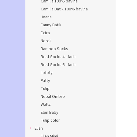
Camilla 100% bavlna
Camilla Batik 100% bavlna
Jeans
Fanny Batik
Extra
Norek
Bamboo Socks
Best Socks 4 - fach
Best Socks 6 - fach
Lofoty
Patty
Tulip
Nepál Ombre
Waltz
Elen Baby
Tulip color
Elian
Elian Mimi