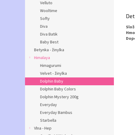
Velluto
Wooltime
Det
Softy
Diva
Slož
Hmot
Diva Batik
Dopo
Baby Best
Betynka - žinylka
Himalaya
Himagurumi
Velvet - žinylka
Dolphin Baby
Dolphin Baby Colors
Dolphin Mystery 200g
Everyday
Everyday Bambus
Starbella
Vlna - Hep