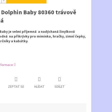
 Dolphin Baby 80360 trávově
ná
Baby je velmi příjemná a nadýchaná žinylková
odná na přikrývky pro miminka, hračky, zimní čepky,
krčníky a kabátky.
informace
ZEPTAT SE
HLÍDAT
SDÍLET