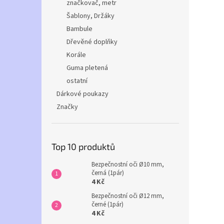
značkovač, metr
Šablony, Držáky
Bambule
Dřevěné doplňky
Korále
Guma pletená
ostatní
Dárkové poukazy
Značky
Top 10 produktů
Bezpečnostní oči Ø10 mm,
černá (1pár)
4 Kč
Bezpečnostní oči Ø12 mm,
černé (1pár)
4 Kč