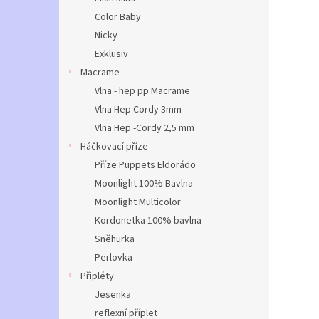
Color Baby
Nicky
Exklusiv
Macrame
Vlna - hep pp Macrame
Vlna Hep Cordy 3mm
Vlna Hep -Cordy 2,5 mm
Háčkovací příze
Příze Puppets Eldorádo
Moonlight 100% Bavlna
Moonlight Multicolor
Kordonetka 100% bavlna
Sněhurka
Perlovka
Připléty
Jesenka
reflexní příplet