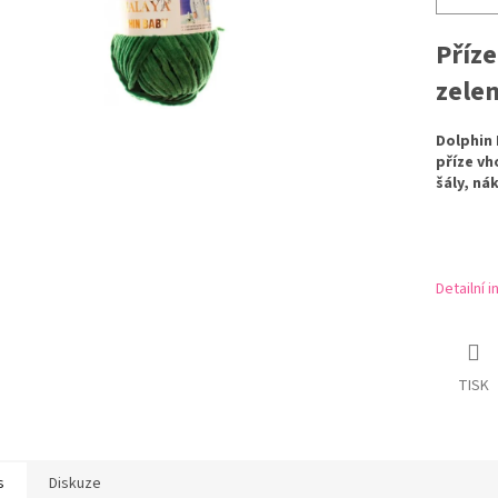
Příze
zele
Dolphin 
příze vh
šály, ná
Detailní 
TISK
s
Diskuze