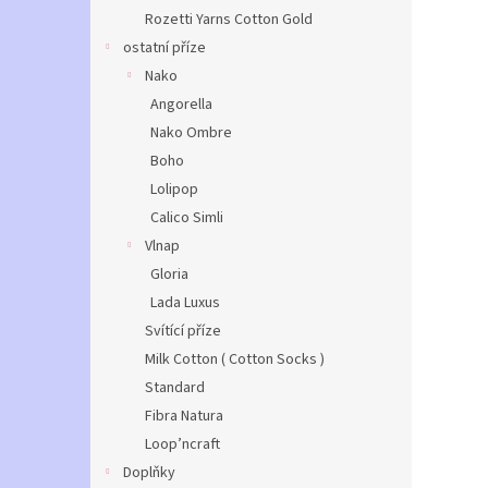
Rozetti Yarns Cotton Gold
ostatní příze
Nako
Angorella
Nako Ombre
Boho
Lolipop
Calico Simli
Vlnap
Gloria
Lada Luxus
Svítící příze
Milk Cotton ( Cotton Socks )
Standard
Fibra Natura
Loop’ncraft
Doplňky