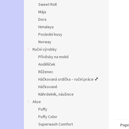
n
Sweet Roll
e
Mája
l
Dora
Himalaya
Poslední kusy
Norway
Ruční výrobky
Přívěsky na mobil
Andělíček
Růženec
Háčkovaná srdíčka – ruční práce 💕
Háčkované
Náhrdelník, náušnice
Alize
Puffy
Puffy Color
Superwash Comfort
Popi