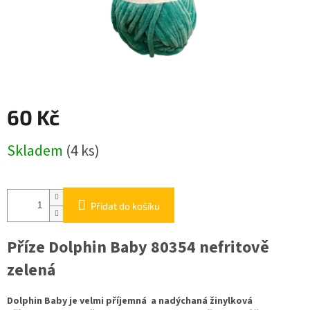
60 Kč
Měrná
Skladem
(4 ks)
cena:
Přidat do košíku
Příze Dolphin Baby 80354 nefritově
zelená
Dolphin Baby je velmi příjemná a nadýchaná žinylková