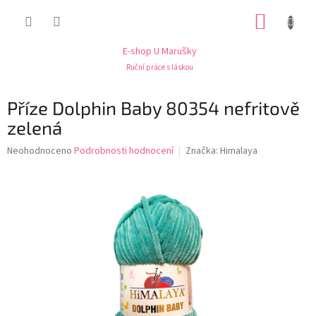
Přejít
NÁKUP
na
obsah
KOŠÍK
E-shop U Marušky
Ruční práce s láskou
Příze Dolphin Baby 80354 nefritově
zelená
Průměrné
Neohodnoceno
Podrobnosti hodnocení
Značka:
Himalaya
hodnocení
produktu
je
0,0
z
5
hvězdiček.