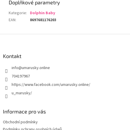
Doplňkové parametry
Kategorie
:
Dolphin Baby
EAN
:
8697681176203
Z
á
p
a
Kontakt
t
info
@
umarusky.online
í
704197967
https://www.facebook.com/umarusky.online/
u_marusky/
Informace pro vás
Obchodní podmínky
Podmínky ochrany osobních údajů