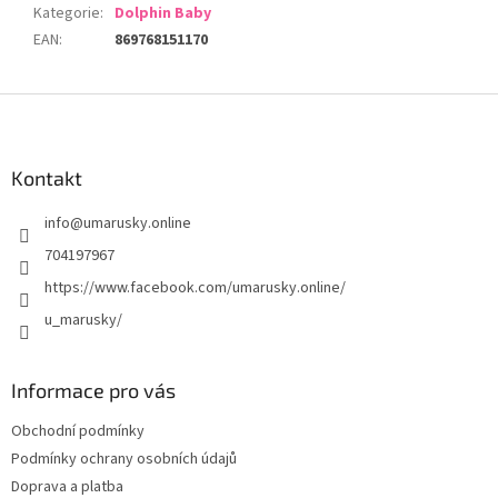
Kategorie
:
Dolphin Baby
EAN
:
869768151170
Z
á
p
a
Kontakt
t
info
@
umarusky.online
í
704197967
https://www.facebook.com/umarusky.online/
u_marusky/
Informace pro vás
Obchodní podmínky
Podmínky ochrany osobních údajů
Doprava a platba