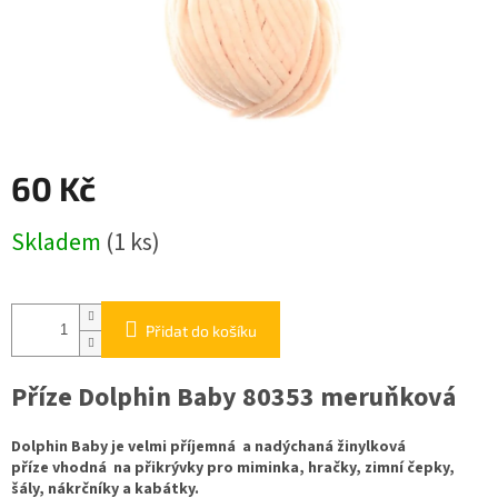
60 Kč
Měrná
Skladem
(1 ks)
cena:
Přidat do košíku
Příze Dolphin Baby 80353 meruňková
Dolphin Baby je velmi příjemná a nadýchaná žinylková
příze vhodná na přikrývky pro miminka, hračky, zimní čepky,
šály, nákrčníky a kabátky.