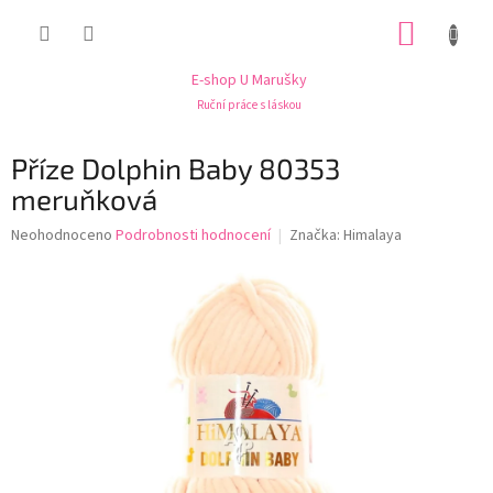
Přejít
NÁKUP
na
obsah
KOŠÍK
E-shop U Marušky
Ruční práce s láskou
Příze Dolphin Baby 80353
meruňková
Průměrné
Neohodnoceno
Podrobnosti hodnocení
Značka:
Himalaya
hodnocení
produktu
je
0,0
z
5
hvězdiček.