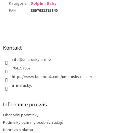
Kategorie
:
Dolphin Baby
EAN
:
8697681175640
Z
á
p
a
Kontakt
t
info
@
umarusky.online
í
704197967
https://www.facebook.com/umarusky.online/
u_marusky/
Informace pro vás
Obchodní podmínky
Podmínky ochrany osobních údajů
Doprava a platba