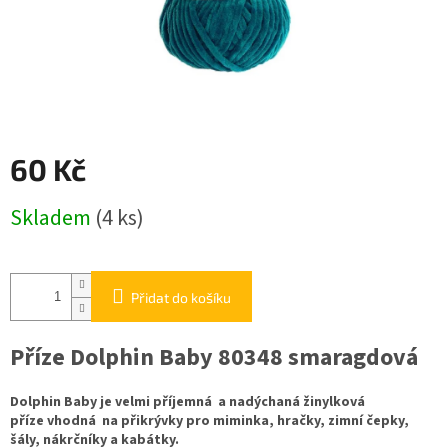
60 Kč
Měrná
Skladem
(4 ks)
cena:
Přidat do košíku
Příze Dolphin Baby 80348 smaragdová
Dolphin Baby je velmi příjemná a nadýchaná žinylková
příze vhodná na přikrývky pro miminka, hračky, zimní čepky,
šály, nákrčníky a kabátky.