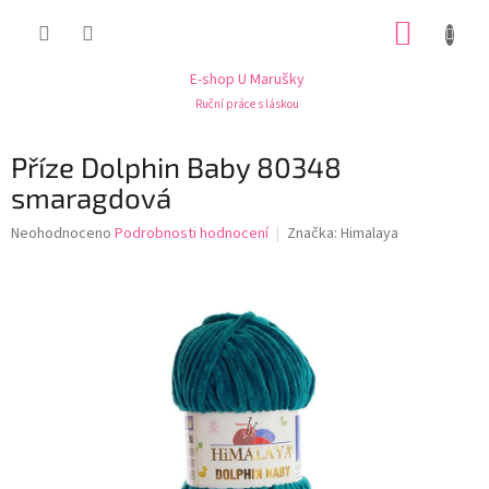
Přejít
NÁKUP
na
obsah
KOŠÍK
E-shop U Marušky
Ruční práce s láskou
Příze Dolphin Baby 80348
smaragdová
Průměrné
Neohodnoceno
Podrobnosti hodnocení
Značka:
Himalaya
hodnocení
produktu
je
0,0
z
5
hvězdiček.