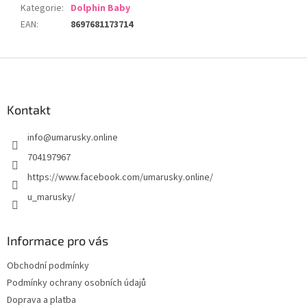
Kategorie
:
Dolphin Baby
EAN
:
8697681173714
Z
á
p
a
Kontakt
t
info
@
umarusky.online
í
704197967
https://www.facebook.com/umarusky.online/
u_marusky/
Informace pro vás
Obchodní podmínky
Podmínky ochrany osobních údajů
Doprava a platba