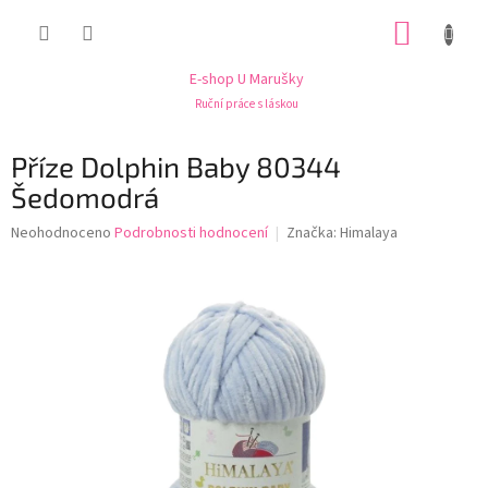
Přejít
NÁKUP
na
obsah
KOŠÍK
E-shop U Marušky
Ruční práce s láskou
Příze Dolphin Baby 80344
Šedomodrá
Průměrné
Neohodnoceno
Podrobnosti hodnocení
Značka:
Himalaya
hodnocení
produktu
je
0,0
z
5
hvězdiček.