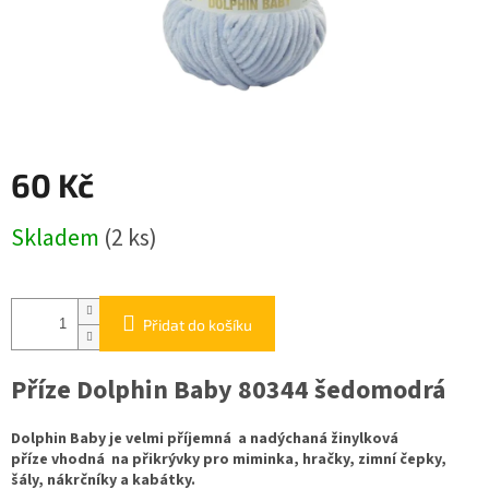
60 Kč
Měrná
Skladem
(2 ks)
cena:
Přidat do košíku
Příze Dolphin Baby 80344 šedomodrá
Dolphin Baby je velmi příjemná a nadýchaná žinylková
příze vhodná na přikrývky pro miminka, hračky, zimní čepky,
šály, nákrčníky a kabátky.