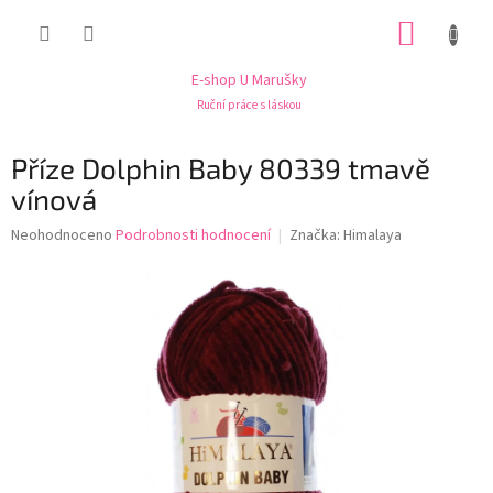
Přejít
NÁKUP
na
obsah
KOŠÍK
E-shop U Marušky
Ruční práce s láskou
Příze Dolphin Baby 80339 tmavě
vínová
Průměrné
Neohodnoceno
Podrobnosti hodnocení
Značka:
Himalaya
hodnocení
produktu
je
0,0
z
5
hvězdiček.