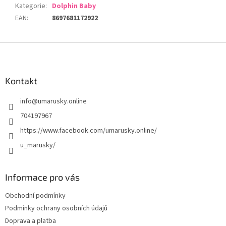
Kategorie
:
Dolphin Baby
EAN
:
8697681172922
Z
á
p
a
Kontakt
t
info
@
umarusky.online
í
704197967
https://www.facebook.com/umarusky.online/
u_marusky/
Informace pro vás
Obchodní podmínky
Podmínky ochrany osobních údajů
Doprava a platba