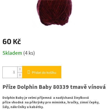
60 Kč
Měrná
Skladem
(4 ks)
cena:
Přidat do košíku
Příze Dolphin Baby 80339 tmavě vínová
Dolphin Baby je velmi příjemná a nadýchaná žinylková
příze vhodná na přikrývky pro miminka, hračky, zimní čepky,
šály, nákrčníky a kabátky.