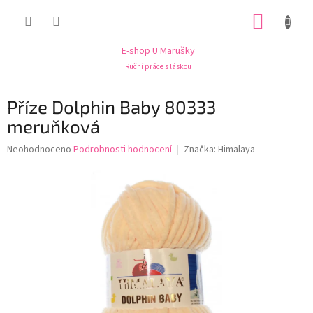
Přejít
NÁKUP
na
obsah
KOŠÍK
E-shop U Marušky
Ruční práce s láskou
Příze Dolphin Baby 80333
meruňková
Průměrné
Neohodnoceno
Podrobnosti hodnocení
Značka:
Himalaya
hodnocení
produktu
je
0,0
z
5
hvězdiček.