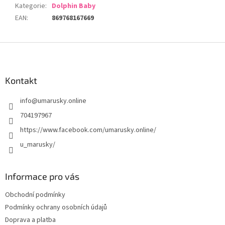
Kategorie
:
Dolphin Baby
EAN
:
869768167669
Z
á
p
a
Kontakt
t
info
@
umarusky.online
í
704197967
https://www.facebook.com/umarusky.online/
u_marusky/
Informace pro vás
Obchodní podmínky
Podmínky ochrany osobních údajů
Doprava a platba