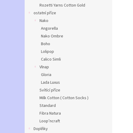
Rozetti Yarns Cotton Gold
ostatní příze
Nako
Angorella
Nako Ombre
Boho
Lolipop
Calico Simli
Vlnap
Gloria
Lada Luxus
Svítící příze
Milk Cotton ( Cotton Socks )
Standard
Fibra Natura
Loop’ncraft
Doplňky