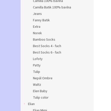
Camilla 100% bavlna
Camilla Batik 100% bavlna
Jeans
Fanny Batik
Extra
Norek
Bamboo Socks
Best Socks 4 - fach
Best Socks 6 - fach
Lofoty
Patty
Tulip
Nepál Ombre
Waltz
Elen Baby
Tulip color
Elian
Elian Mimi