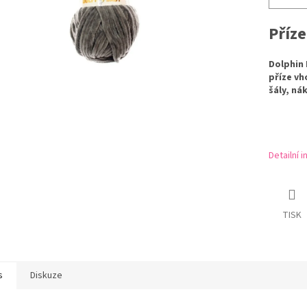
Příz
Dolphin 
příze vh
šály, ná
Detailní 
TISK
s
Diskuze