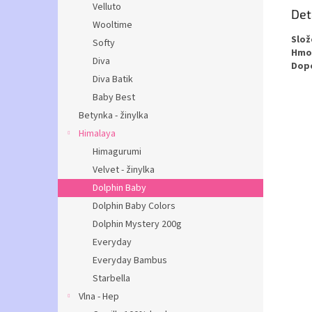
Velluto
Det
Wooltime
Slož
Softy
Hmot
Diva
Dopo
Diva Batik
Baby Best
Betynka - žinylka
Himalaya
Himagurumi
Velvet - žinylka
Dolphin Baby
Dolphin Baby Colors
Dolphin Mystery 200g
Everyday
Everyday Bambus
Starbella
Vlna - Hep