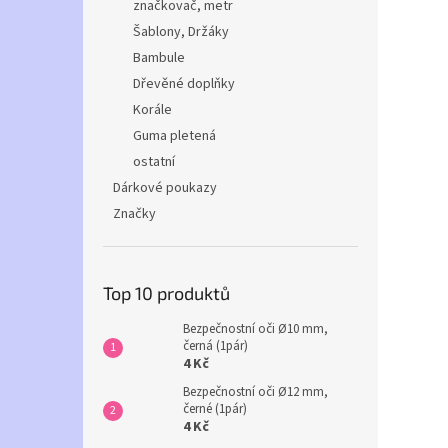
značkovač, metr
Šablony, Držáky
Bambule
Dřevěné doplňky
Korále
Guma pletená
ostatní
Dárkové poukazy
Značky
Top 10 produktů
Bezpečnostní oči Ø10 mm,
černá (1pár)
4 Kč
Bezpečnostní oči Ø12 mm,
černé (1pár)
4 Kč