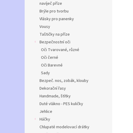
navíječ příze
Brýle pro tvorbu
Vlásky pro panenky
Vousy
Taštičky na příze
Bezpečnostní oči
Oči Tvarované, různé
Oči černé
Oči Barevné
Sady
Bezpeč. nos, zobák, klouby
Dekorační řasy
Handmade, štítky
Duté vlákno - PES kuličky
Jehlice
Háčky
Chlupaté modelovací drátky