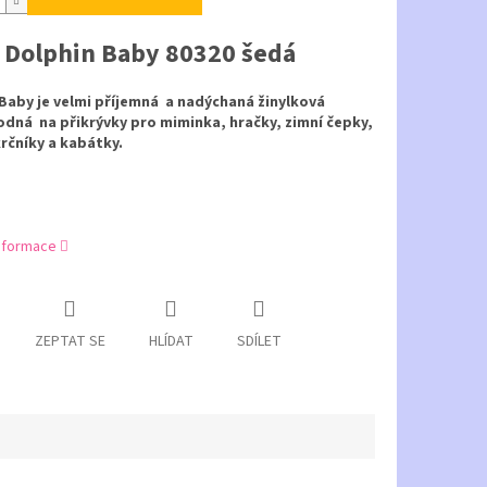
e Dolphin Baby 80320 šedá
Baby je velmi příjemná a nadýchaná žinylková
odná na přikrývky pro miminka, hračky, zimní čepky,
krčníky a kabátky.
informace
ZEPTAT SE
HLÍDAT
SDÍLET