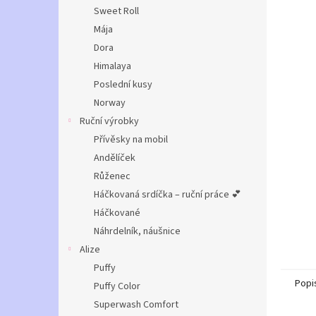
n
Sweet Roll
e
Mája
l
Dora
Himalaya
Poslední kusy
Norway
Ruční výrobky
Přívěsky na mobil
Andělíček
Růženec
Háčkovaná srdíčka – ruční práce 💕
Háčkované
Náhrdelník, náušnice
Alize
Puffy
Popi
Puffy Color
Superwash Comfort