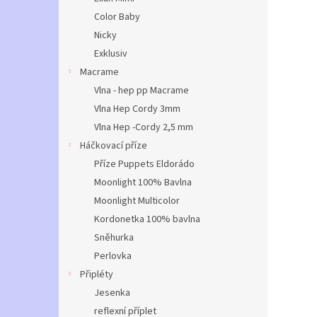
Color Baby
Nicky
Exklusiv
Macrame
Vlna - hep pp Macrame
Vlna Hep Cordy 3mm
Vlna Hep -Cordy 2,5 mm
Háčkovací příze
Příze Puppets Eldorádo
Moonlight 100% Bavlna
Moonlight Multicolor
Kordonetka 100% bavlna
Sněhurka
Perlovka
Připléty
Jesenka
reflexní příplet