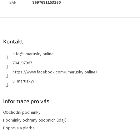
EAN
:
8697681153260
Z
á
p
a
Kontakt
t
info
@
umarusky.online
í
704197967
https://www.facebook.com/umarusky.online/
u_marusky/
Informace pro vás
Obchodní podmínky
Podmínky ochrany osobních údajů
Doprava a platba