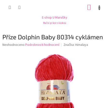
Přejít
NÁKUP
na
obsah
KOŠÍK
E-shop U Marušky
Ruční práce s láskou
Příze Dolphin Baby 80314 cyklámen
Průměrné
Neohodnoceno
Podrobnosti hodnocení
Značka:
Himalaya
hodnocení
produktu
je
0,0
z
5
hvězdiček.