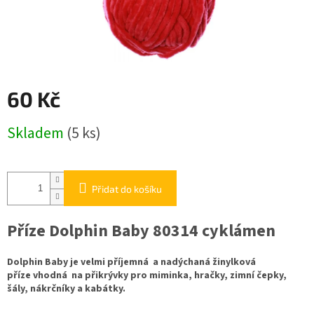
60 Kč
Měrná
Skladem
(5 ks)
cena:
Přidat do košíku
Příze Dolphin Baby 80314 cyklámen
Dolphin Baby je velmi příjemná a nadýchaná žinylková
příze vhodná na přikrývky pro miminka, hračky, zimní čepky,
šály, nákrčníky a kabátky.