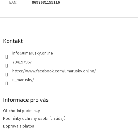
EAN
:
8697681155116
Z
á
p
a
Kontakt
t
info
@
umarusky.online
í
704197967
https://www.facebook.com/umarusky.online/
u_marusky/
Informace pro vás
Obchodní podmínky
Podmínky ochrany osobních údajů
Doprava a platba