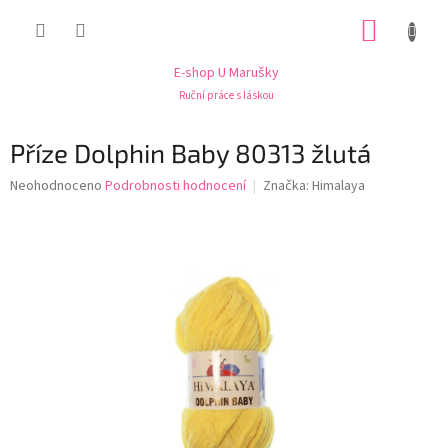
Přejít
NÁKUP
na
obsah
KOŠÍK
E-shop U Marušky
Ruční práce s láskou
Příze Dolphin Baby 80313 žlutá
Průměrné
Neohodnoceno
Podrobnosti hodnocení
Značka:
Himalaya
hodnocení
produktu
je
0,0
z
5
hvězdiček.