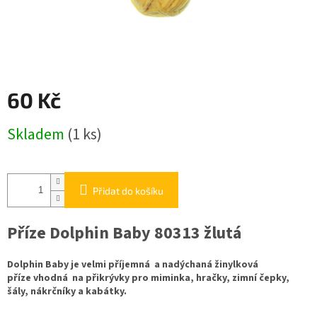
60 Kč
Měrná
Skladem
(1 ks)
cena:
Přidat do košíku
Příze Dolphin Baby 80313 žlutá
Dolphin Baby je velmi příjemná a nadýchaná žinylková
příze vhodná na přikrývky pro miminka, hračky, zimní čepky,
šály, nákrčníky a kabátky.