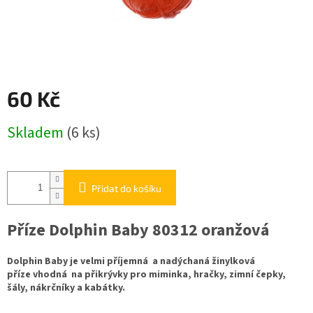
60 Kč
Měrná
Skladem
(6 ks)
cena:
Přidat do košíku
Příze Dolphin Baby 80312 oranžová
Dolphin Baby je velmi příjemná a nadýchaná žinylková
příze vhodná na přikrývky pro miminka, hračky, zimní čepky,
šály, nákrčníky a kabátky.