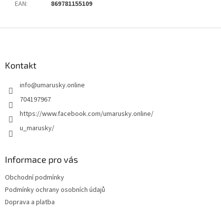
EAN
:
869781155109
Z
á
p
a
Kontakt
t
info
@
umarusky.online
í
704197967
https://www.facebook.com/umarusky.online/
u_marusky/
Informace pro vás
Obchodní podmínky
Podmínky ochrany osobních údajů
Doprava a platba