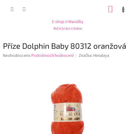
Přejít
NÁKUP
na
obsah
KOŠÍK
E-shop U Marušky
Ruční práce s láskou
Příze Dolphin Baby 80312 oranžová
Průměrné
Neohodnoceno
Podrobnosti hodnocení
Značka:
Himalaya
hodnocení
produktu
je
0,0
z
5
hvězdiček.