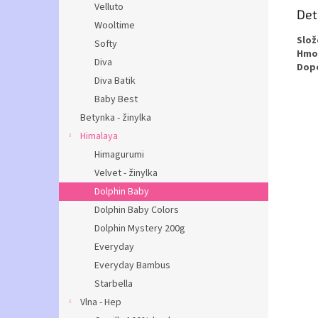
Velluto
Det
Wooltime
Slož
Softy
Hmot
Diva
Dopo
Diva Batik
Baby Best
Betynka - žinylka
Himalaya
Himagurumi
Velvet - žinylka
Dolphin Baby
Dolphin Baby Colors
Dolphin Mystery 200g
Everyday
Everyday Bambus
Starbella
Vlna - Hep