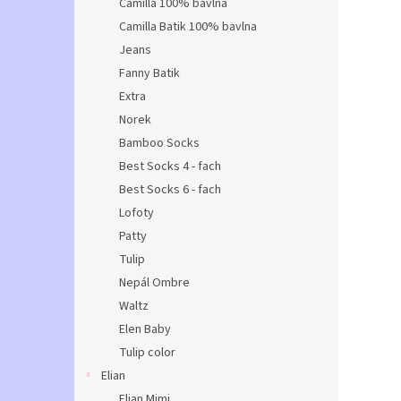
Camilla 100% bavlna
Camilla Batik 100% bavlna
Jeans
Fanny Batik
Extra
Norek
Bamboo Socks
Best Socks 4 - fach
Best Socks 6 - fach
Lofoty
Patty
Tulip
Nepál Ombre
Waltz
Elen Baby
Tulip color
Elian
Elian Mimi