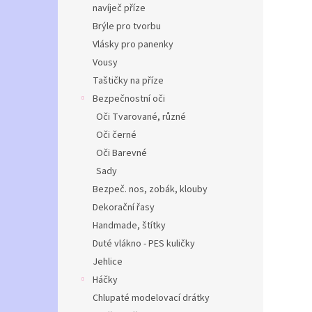
navíječ příze
Brýle pro tvorbu
Vlásky pro panenky
Vousy
Taštičky na příze
Bezpečnostní oči
Oči Tvarované, různé
Oči černé
Oči Barevné
Sady
Bezpeč. nos, zobák, klouby
Dekorační řasy
Handmade, štítky
Duté vlákno - PES kuličky
Jehlice
Háčky
Chlupaté modelovací drátky