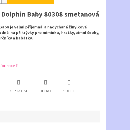
e Dolphin Baby 80308 smetanová
Baby je velmi příjemná a nadýchaná žinylková
odná na přikrývky pro miminka, hračky, zimní čepky,
krčníky a kabátky.
informace
ZEPTAT SE
HLÍDAT
SDÍLET