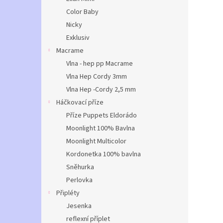
Color Baby
Nicky
Exklusiv
Macrame
Vlna - hep pp Macrame
Vlna Hep Cordy 3mm
Vlna Hep -Cordy 2,5 mm
Háčkovací příze
Příze Puppets Eldorádo
Moonlight 100% Bavlna
Moonlight Multicolor
Kordonetka 100% bavlna
Sněhurka
Perlovka
Připléty
Jesenka
reflexní příplet