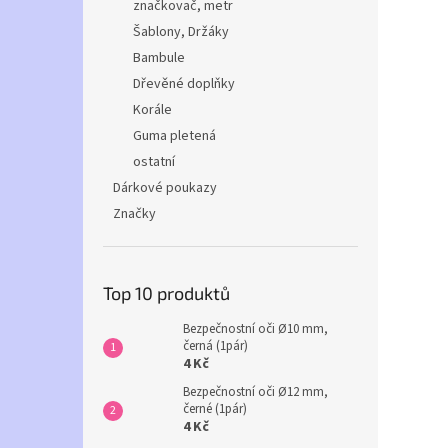
značkovač, metr
Šablony, Držáky
Bambule
Dřevěné doplňky
Korále
Guma pletená
ostatní
Dárkové poukazy
Značky
Top 10 produktů
Bezpečnostní oči Ø10 mm,
černá (1pár)
4 Kč
Bezpečnostní oči Ø12 mm,
černé (1pár)
4 Kč