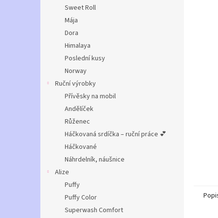
n
Sweet Roll
e
Mája
l
Dora
Himalaya
Poslední kusy
Norway
Ruční výrobky
Přívěsky na mobil
Andělíček
Růženec
Háčkovaná srdíčka – ruční práce 💕
Háčkované
Náhrdelník, náušnice
Alize
Puffy
Popi
Puffy Color
Superwash Comfort