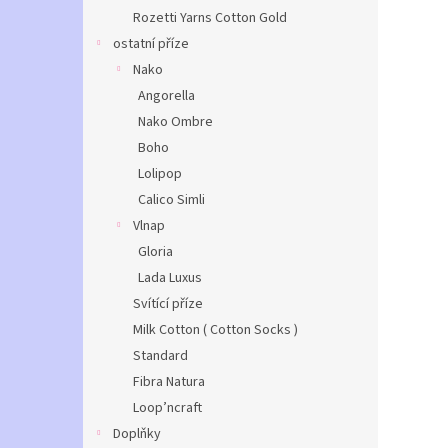
Rozetti Yarns Cotton Gold
ostatní příze
Nako
Angorella
Nako Ombre
Boho
Lolipop
Calico Simli
Vlnap
Gloria
Lada Luxus
Svítící příze
Milk Cotton ( Cotton Socks )
Standard
Fibra Natura
Loop’ncraft
Doplňky