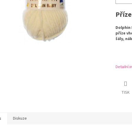
Příz
Dolphin 
příze vh
šály, ná
Detailní 
TISK
s
Diskuze