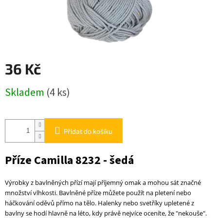
36 Kč
Měrná
Skladem
(4 ks)
cena:
Přidat do košíku
Příze Camilla 8232 - šedá
Výrobky z bavlněných přízí mají příjemný omak a mohou sát značné
množství vlhkosti. Bavlněné příze můžete použít na pletení nebo
háčkování oděvů přímo na tělo. Halenky nebo svetříky upletené z
bavlny se hodí hlavně na léto, kdy právě nejvíce oceníte, že "nekouše".