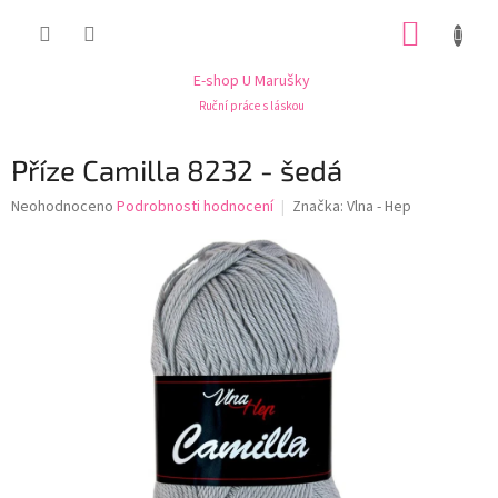
Přejít
NÁKUP
na
obsah
KOŠÍK
E-shop U Marušky
Ruční práce s láskou
Příze Camilla 8232 - šedá
Průměrné
Neohodnoceno
Podrobnosti hodnocení
Značka:
Vlna - Hep
hodnocení
produktu
je
0,0
z
5
hvězdiček.