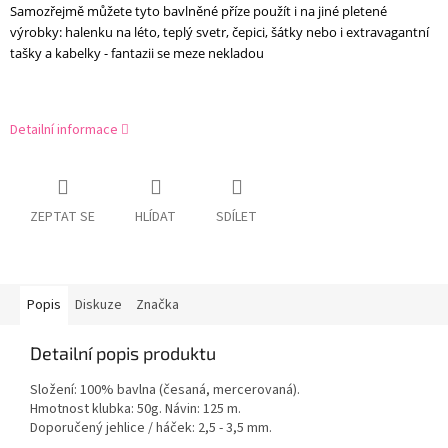
Samozřejmě můžete tyto bavlněné příze použít i na jiné pletené
výrobky: halenku na léto, teplý svetr, čepici, šátky nebo i extravagantní
tašky a kabelky - fantazii se meze nekladou
Detailní informace
ZEPTAT SE
HLÍDAT
SDÍLET
Popis
Diskuze
Značka
Detailní popis produktu
Složení: 100% bavlna (česaná, mercerovaná).
Hmotnost klubka: 50g. Návin: 125 m.
Doporučený jehlice / háček: 2,5 - 3,5 mm.