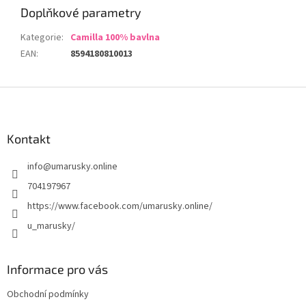
Doplňkové parametry
Kategorie
:
Camilla 100% bavlna
EAN
:
8594180810013
Z
á
p
a
Kontakt
t
info
@
umarusky.online
í
704197967
https://www.facebook.com/umarusky.online/
u_marusky/
Informace pro vás
Obchodní podmínky