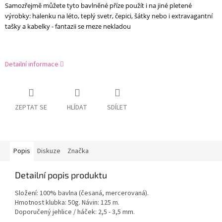
Samozřejmě můžete tyto bavlněné příze použít i na jiné pletené
výrobky: halenku na léto, teplý svetr, čepici, šátky nebo i extravagantní
tašky a kabelky - fantazii se meze nekladou
Detailní informace
ZEPTAT SE
HLÍDAT
SDÍLET
Popis
Diskuze
Značka
Detailní popis produktu
Složení: 100% bavlna (česaná, mercerovaná).
Hmotnost klubka: 50g. Návin: 125 m.
Doporučený jehlice / háček: 2,5 - 3,5 mm.