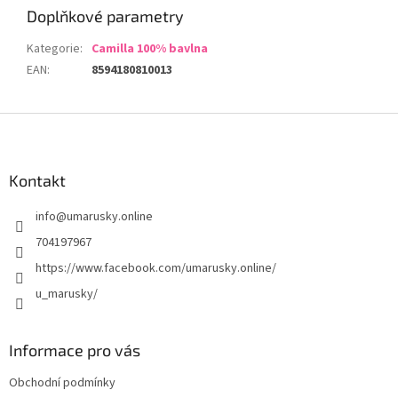
Doplňkové parametry
Kategorie
:
Camilla 100% bavlna
EAN
:
8594180810013
Z
á
p
a
Kontakt
t
info
@
umarusky.online
í
704197967
https://www.facebook.com/umarusky.online/
u_marusky/
Informace pro vás
Obchodní podmínky