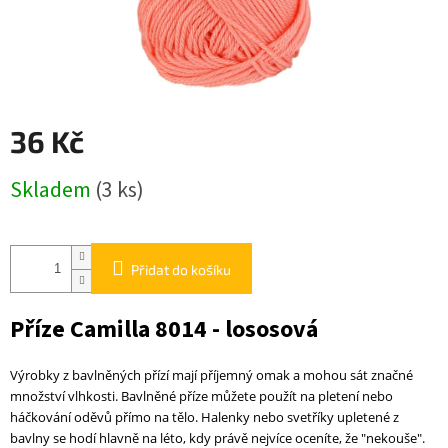
36 Kč
Měrná
Skladem
(3 ks)
cena:
Přidat do košíku
Příze Camilla 8014 - lososová
Výrobky z bavlněných přízí mají příjemný omak a mohou sát značné
množství vlhkosti. Bav
l
něné příze můžete použít na pletení nebo
háčkování oděvů přímo na tělo. Halenky nebo svetříky upletené z
bavlny se hodí hlavně na léto, kdy právě nejvíce oceníte, že "nekouše".