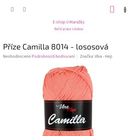
Přejít
NÁKUP
na
obsah
KOŠÍK
E-shop U Marušky
Ruční práce s láskou
Příze Camilla 8014 - lososová
Průměrné
Neohodnoceno
Podrobnosti hodnocení
Značka:
Vlna - Hep
hodnocení
produktu
je
0,0
z
5
hvězdiček.