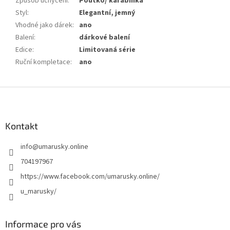
Způsob uchycení
:
Poutko/ karabinka
Styl
:
Elegantní, jemný
Vhodné jako dárek
:
ano
Balení
:
dárkové balení
Edice
:
Limitovaná série
Ruční kompletace
:
ano
Z
á
p
a
Kontakt
t
info
@
umarusky.online
í
704197967
https://www.facebook.com/umarusky.online/
u_marusky/
Informace pro vás