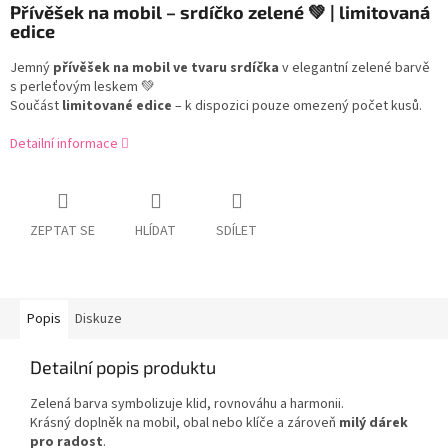
Přívěšek na mobil – srdíčko zelené 💚 | limitovaná
edice
Jemný
přívěšek na mobil ve tvaru srdíčka
v elegantní zelené barvě
s perleťovým leskem 💚
Součást
limitované edice
– k dispozici pouze omezený počet kusů.
Detailní informace
ZEPTAT SE
HLÍDAT
SDÍLET
Popis
Diskuze
Detailní popis produktu
Zelená barva symbolizuje klid, rovnováhu a harmonii.
Krásný doplněk na mobil, obal nebo klíče a zároveň
milý dárek
pro radost
.