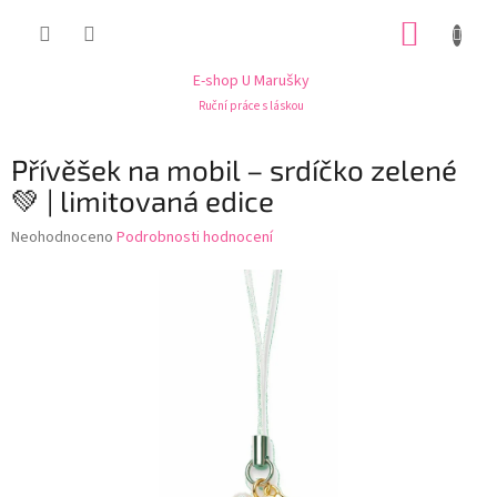
Přejít
NÁKUP
na
obsah
KOŠÍK
E-shop U Marušky
Ruční práce s láskou
Přívěšek na mobil – srdíčko zelené
💚 | limitovaná edice
Průměrné
Neohodnoceno
Podrobnosti hodnocení
hodnocení
produktu
je
0,0
z
5
hvězdiček.