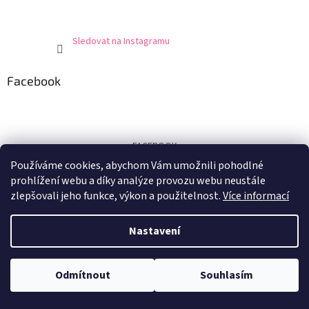
Sledovat na Instagramu
Facebook
FACEBOOK
Používáme cookies, abychom Vám umožnili pohodlné
Certifikát
prohlížení webu a díky analýze provozu webu neustále
zlepšovali jeho funkce, výkon a použitelnost.
Více informací
Nastavení
Vytvořil Shoptet
Odmítnout
Souhlasím
Copyright 2026
E-shop U Marušky
. Všechna práva vyhrazena.
Při nákupu nad 1.500,- Kč doprava zdarma