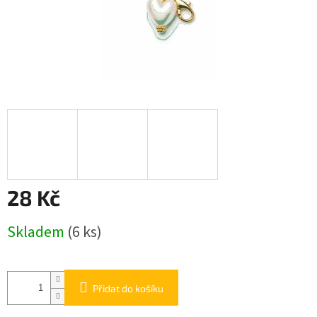
28 Kč
Měrná
Skladem
(6 ks)
cena:
Přidat do košíku