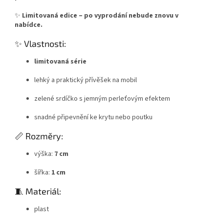
✨
Limitovaná edice – po vyprodání nebude znovu v
nabídce.
✨ Vlastnosti:
limitovaná série
lehký a praktický přívěšek na mobil
zelené srdíčko s jemným perleťovým efektem
snadné připevnění ke krytu nebo poutku
📏 Rozměry:
výška:
7 cm
šířka:
1 cm
🧵 Materiál:
plast