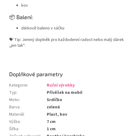
kov
📦 Balení:
dárkově baleno v sáčku
💝 Tip: Jemný doplněk pro každodenní radost nebo malý dárek
„jen tak“.
Doplňkové parametry
Kategorie
:
Ruční výrobky
Typ
:
Přívěšek na mobil
Motiv
:
Srdíčko
Barva
:
zelená
Materiál
:
Plast, kov
Výška
:
7 cm
Šířka
:
1 cm