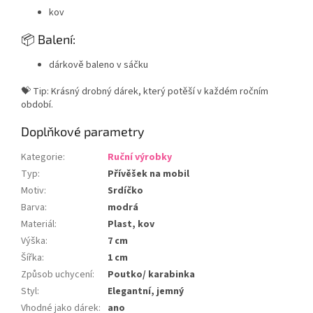
kov
📦 Balení:
dárkově baleno v sáčku
💝 Tip: Krásný drobný dárek, který potěší v každém ročním
období.
Doplňkové parametry
Kategorie
:
Ruční výrobky
Typ
:
Přívěšek na mobil
Motiv
:
Srdíčko
Barva
:
modrá
Materiál
:
Plast, kov
Výška
:
7 cm
Šířka
:
1 cm
Způsob uchycení
:
Poutko/ karabinka
Styl
:
Elegantní, jemný
Vhodné jako dárek
:
ano