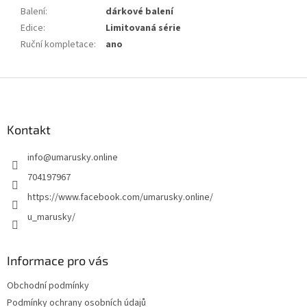
Balení
:
dárkové balení
Edice
:
Limitovaná série
Ruční kompletace
:
ano
Z
á
p
a
Kontakt
t
info
@
umarusky.online
í
704197967
https://www.facebook.com/umarusky.online/
u_marusky/
Informace pro vás
Obchodní podmínky
Podmínky ochrany osobních údajů