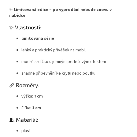
✨
Limitovaná edice – po vyprodání nebude znovu v
nabídce.
✨ Vlastnosti:
limitovaná série
lehký a praktický přívěšek na mobil
modré srdíčko s jemným perleťovým efektem
snadné připevnění ke krytu nebo poutku
📏 Rozměry:
výška:
7 cm
šířka:
1 cm
🧵 Materiál:
plast