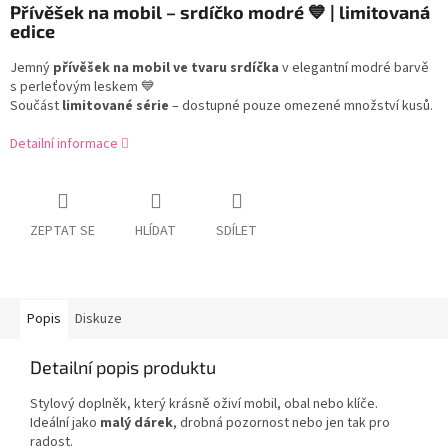
Přívěšek na mobil – srdíčko modré 💙 | limitovaná
edice
Jemný
přívěšek na mobil ve tvaru srdíčka
v elegantní modré barvě
s perleťovým leskem 💙
Součást
limitované série
– dostupné pouze omezené množství kusů.
Detailní informace
ZEPTAT SE
HLÍDAT
SDÍLET
Popis
Diskuze
Detailní popis produktu
Stylový doplněk, který krásně oživí mobil, obal nebo klíče.
Ideální jako
malý dárek
, drobná pozornost nebo jen tak pro
radost.