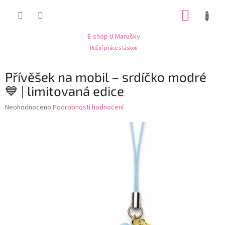
Přejít
NÁKUP
na
obsah
KOŠÍK
E-shop U Marušky
Ruční práce s láskou
Přívěšek na mobil – srdíčko modré
💙 | limitovaná edice
Průměrné
Neohodnoceno
Podrobnosti hodnocení
hodnocení
produktu
je
0,0
z
5
hvězdiček.