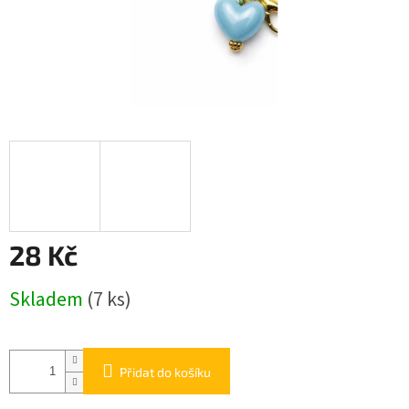
28 Kč
Měrná
Skladem
(7 ks)
cena:
Přidat do košíku