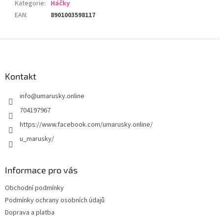
Kategorie
:
Háčky
EAN
:
8901003598117
Z
á
p
a
Kontakt
t
info
@
umarusky.online
í
704197967
https://www.facebook.com/umarusky.online/
u_marusky/
Informace pro vás
Obchodní podmínky
Podmínky ochrany osobních údajů
Doprava a platba