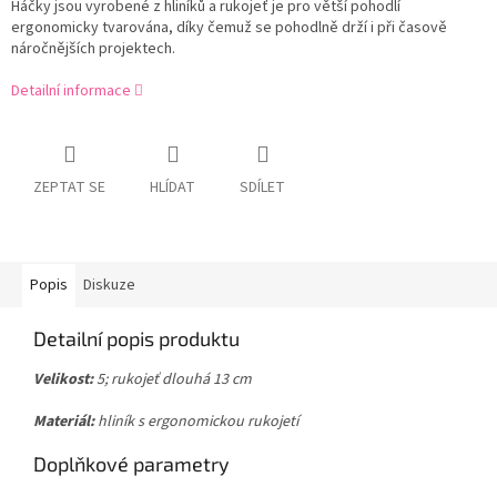
Háčky jsou vyrobené z hliníků a rukojeť je pro větší pohodlí
ergonomicky tvarována, díky čemuž se pohodlně drží i při časově
náročnějších projektech.
Detailní informace
ZEPTAT SE
HLÍDAT
SDÍLET
Popis
Diskuze
Detailní popis produktu
Velikost:
5; rukojeť dlouhá 13 cm
Materiál:
hliník s ergonomickou rukojetí
Doplňkové parametry