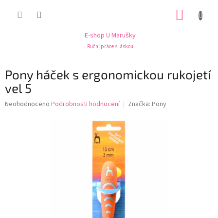
Přejít
NÁKUP
na
obsah
KOŠÍK
E-shop U Marušky
Ruční práce s láskou
Pony háček s ergonomickou rukojetí
vel 5
Průměrné
Neohodnoceno
Podrobnosti hodnocení
Značka:
Pony
hodnocení
produktu
je
0,0
z
5
hvězdiček.