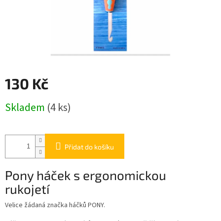
130 Kč
Měrná
Skladem
(4 ks)
cena:
Přidat do košíku
Pony háček s ergonomickou
rukojetí
Velice žádaná značka háčků PONY.