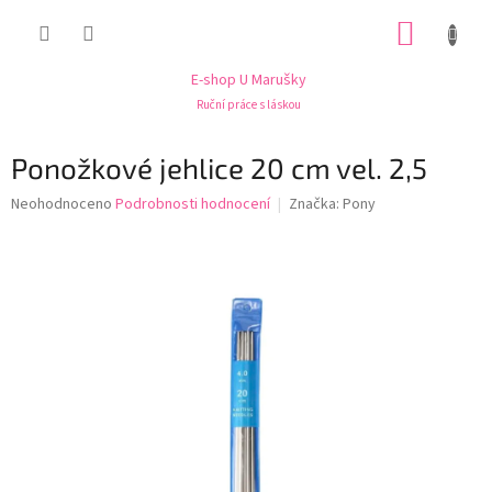
Přejít
NÁKUP
na
obsah
KOŠÍK
E-shop U Marušky
Ruční práce s láskou
Ponožkové jehlice 20 cm vel. 2,5
Průměrné
Neohodnoceno
Podrobnosti hodnocení
Značka:
Pony
hodnocení
produktu
je
0,0
z
5
hvězdiček.