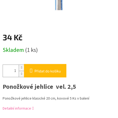
34 Kč
Měrná
Skladem
(1 ks)
cena:
Přidat do košíku
Ponožkové jehlice vel. 2,5
Ponožkové jehlice klasické 20 cm, kovové 5 Ks v balení
Detailní informace