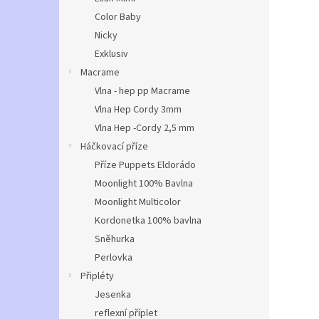
Color Baby
Nicky
Exklusiv
Macrame
Vlna - hep pp Macrame
Vlna Hep Cordy 3mm
Vlna Hep -Cordy 2,5 mm
Háčkovací příze
Příze Puppets Eldorádo
Moonlight 100% Bavlna
Moonlight Multicolor
Kordonetka 100% bavlna
Sněhurka
Perlovka
Připléty
Jesenka
reflexní příplet