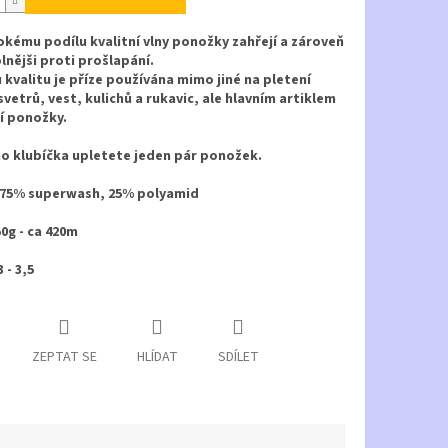
okému podílu kvalitní vlny ponožky zahřejí a zároveň
lnějši proti prošlapání.
 kvalitu je příze používána mimo jiné na pletení
svetrů, vest, kulichů a rukavic, ale hlavním artiklem
í ponožky.
o klubíčka upletete jeden pár ponožek.
: 75% superwash, 25% polyamid
50g - ca 420m
 - 3,5
ZEPTAT SE
HLÍDAT
SDÍLET