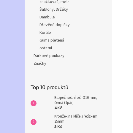
značkovač, metr
Šablony, Držáky
Bambule
Dřevěné doplňky
Korále
Guma pletená
ostatní
Dárkové poukazy
Značky
Top 10 produktů
Bezpečnostní oči Ø10 mm,
černá (1pár)
4 Kč
Kroužek na klíče s řetízkem,
25mm
5 Kč