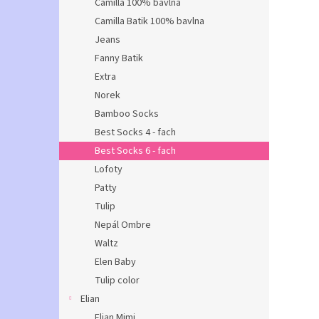
Camilla 100% bavlna
Camilla Batik 100% bavlna
Jeans
Fanny Batik
Extra
Norek
Bamboo Socks
Best Socks 4 - fach
Best Socks 6 - fach
Lofoty
Patty
Tulip
Nepál Ombre
Waltz
Elen Baby
Tulip color
Elian
Elian Mimi