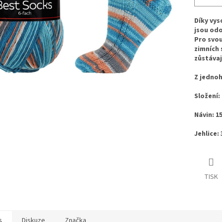
Díky vys
jsou odo
Pro svou
zimních 
zůstávaj
Z jednoh
Složení
Návin: 1
Jehlice: 3
TISK
s
Diskuze
Značka