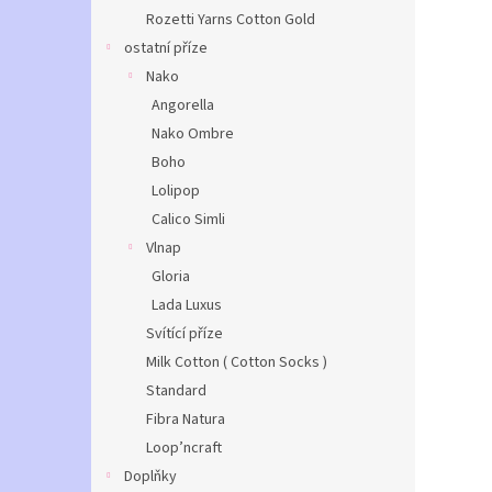
Rozetti Yarns Cotton Gold
ostatní příze
Nako
Angorella
Nako Ombre
Boho
Lolipop
Calico Simli
Vlnap
Gloria
Lada Luxus
Svítící příze
Milk Cotton ( Cotton Socks )
Standard
Fibra Natura
Loop’ncraft
Doplňky