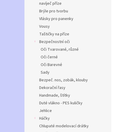
navíječ příze
Brýle pro tvorbu
Vlásky pro panenky
Vousy
Taštičky na příze
Bezpečnostní oči
Oči Tvarované, různé
Oči černé
Oči Barevné
Sady
Bezpeč. nos, zobák, klouby
Dekorační řasy
Handmade, štítky
Duté vlákno - PES kuličky
Jehlice
Háčky
Chlupaté modelovací drátky