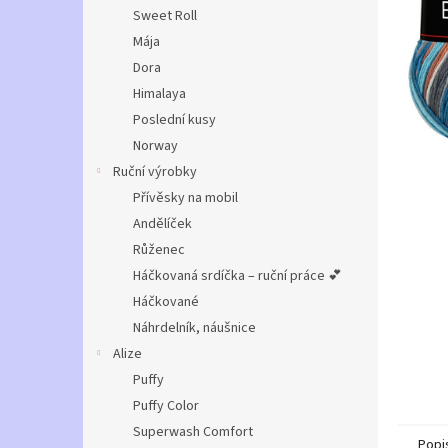
n
Sweet Roll
e
Mája
l
Dora
Himalaya
Poslední kusy
Norway
Ruční výrobky
Přívěsky na mobil
Andělíček
Růženec
Háčkovaná srdíčka – ruční práce 💕
Háčkované
Náhrdelník, náušnice
Alize
Puffy
Puffy Color
Superwash Comfort
Popi