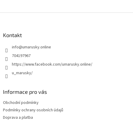
Z
á
p
a
Kontakt
t
info
@
umarusky.online
í
704197967
https://www.facebook.com/umarusky.online/
u_marusky/
Informace pro vás
Obchodní podmínky
Podmínky ochrany osobních údajů
Doprava a platba