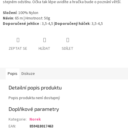
stejném odstínu. Očka tak lépe uvidíte a hračka bude o poznání větší.
Složení
: 100% Nylon
Návin
: 65 m | Hmotnost: 50g
Doporučené
jehlice
: 3,5-4,5 |
Doporučený
háček
: 3,5-4,5
ZEPTAT SE
HLÍDAT
SDÍLET
Popis
Diskuze
Detailní popis produktu
Popis produktu není dostupný
Doplňkové parametry
Kategorie
:
Norek
EAN
:
859418017463