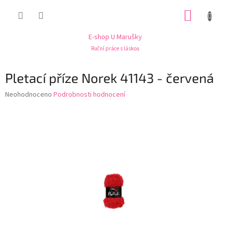
Přejít
NÁKUP
na
obsah
KOŠÍK
E-shop U Marušky
Ruční práce s láskou
Pletací příze Norek 41143 - červená
Průměrné
Neohodnoceno
Podrobnosti hodnocení
hodnocení
produktu
je
0,0
z
5
hvězdiček.