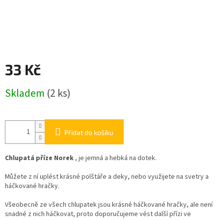
33 Kč
Měrná
Skladem
(2 ks)
cena:
Přidat do košíku
Chlupatá
příze
Norek
, je jemná a hebká na dotek.
Můžete z ní uplést krásné polštáře a
deky
, nebo využijete na svetry a
háčkované hračky.
Všeobecně ze všech
chlupatek
jsou krásné háčkované hračky, ale není
snadné z nich háčkovat, proto doporučujeme vést další přízi ve