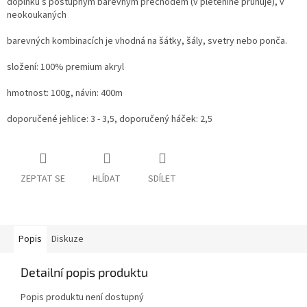
doplňků
s postupným barevným přechodem (v pletenině pruhuje), v
neokoukaných
barevných kombinacích je vhodná na šátky, šály, svetry nebo ponča.
složení: 100% premium akryl
hmotnost: 100g, návin: 400m
doporučené jehlice: 3 - 3,5, doporučený háček: 2,5
ZEPTAT SE
HLÍDAT
SDÍLET
Popis
Diskuze
Detailní popis produktu
Popis produktu není dostupný