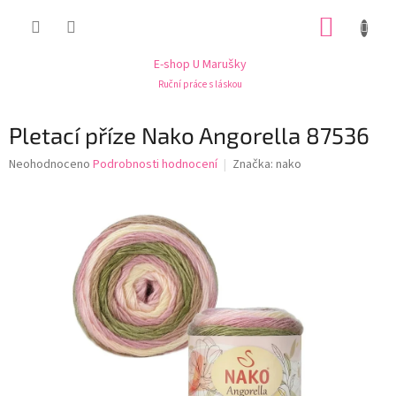
Přejít
NÁKUP
na
obsah
KOŠÍK
E-shop U Marušky
Ruční práce s láskou
Pletací příze Nako Angorella 87536
Průměrné
Neohodnoceno
Podrobnosti hodnocení
Značka:
nako
hodnocení
produktu
je
0,0
z
5
hvězdiček.