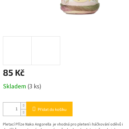
85 Kč
Měrná
Skladem
(3 ks)
cena:
Přidat do košíku
Pletací Příze Nako Angorella je vhodná pro pletení i háčkování oděvů i