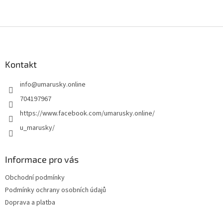
Z
á
p
a
Kontakt
t
info
@
umarusky.online
í
704197967
https://www.facebook.com/umarusky.online/
u_marusky/
Informace pro vás
Obchodní podmínky
Podmínky ochrany osobních údajů
Doprava a platba