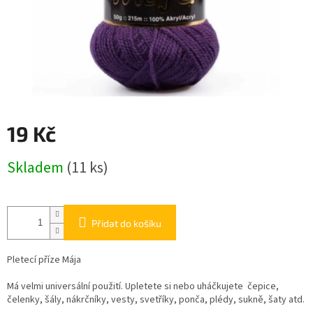
19 Kč
Měrná
Skladem
(11 ks)
cena:
Přidat do košíku
Pletecí příze Mája
Má velmi universální použití. Upletete si nebo uháčkujete čepice,
čelenky, šály, nákrčníky, vesty, svetříky, ponča, plédy, sukně, šaty atd.