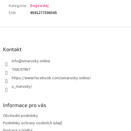
Kategorie
:
Doprodej
EAN
:
8591277300365
Z
á
p
a
Kontakt
t
info
@
umarusky.online
í
704197967
https://www.facebook.com/umarusky.online/
u_marusky/
Informace pro vás
Obchodní podmínky
Podmínky ochrany osobních údajů
Doprava a platba