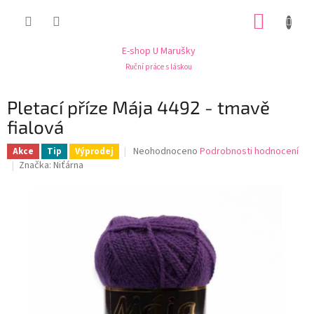
Přejít
NÁKUP
na
obsah
KOŠÍK
E-shop U Marušky
Ruční práce s láskou
Pletací příze Mája 4492 - tmavě
fialová
Průměrné
Neohodnoceno
Podrobnosti hodnocení
Akce
Tip
Výprodej
hodnocení
Značka:
Niťárna
produktu
je
0,0
z
5
hvězdiček.