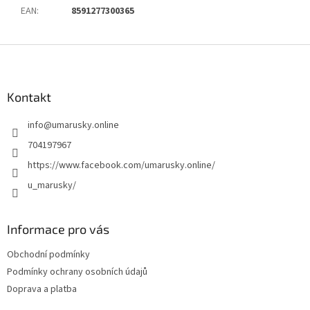
EAN
:
8591277300365
Z
á
p
a
Kontakt
t
info
@
umarusky.online
í
704197967
https://www.facebook.com/umarusky.online/
u_marusky/
Informace pro vás
Obchodní podmínky
Podmínky ochrany osobních údajů
Doprava a platba