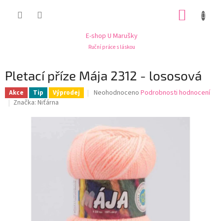
Přejít
NÁKUP
na
obsah
KOŠÍK
E-shop U Marušky
Ruční práce s láskou
Pletací příze Mája 2312 - lososová
Průměrné
Neohodnoceno
Podrobnosti hodnocení
Akce
Tip
Výprodej
hodnocení
Značka:
Niťárna
produktu
je
0,0
z
5
hvězdiček.