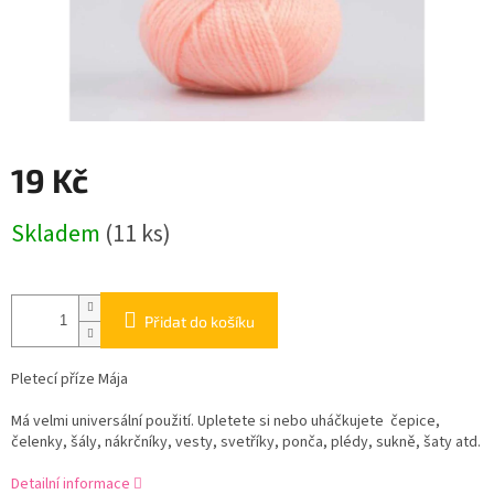
19 Kč
Měrná
Skladem
(11 ks)
cena:
Přidat do košíku
Pletecí příze Mája
Má velmi universální použití. Upletete si nebo uháčkujete čepice,
čelenky, šály, nákrčníky, vesty, svetříky, ponča, plédy, sukně, šaty atd.
Detailní informace