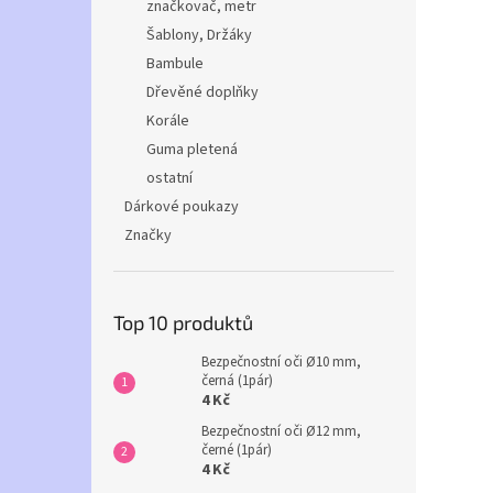
značkovač, metr
Šablony, Držáky
Bambule
Dřevěné doplňky
Korále
Guma pletená
ostatní
Dárkové poukazy
Značky
Top 10 produktů
Bezpečnostní oči Ø10 mm,
černá (1pár)
4 Kč
Bezpečnostní oči Ø12 mm,
černé (1pár)
4 Kč