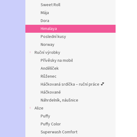
n
Sweet Roll
e
Mája
l
Dora
Himalaya
Poslední kusy
Norway
Ruční výrobky
Přívěsky na mobil
Andělíček
Růženec
Háčkovaná srdíčka – ruční práce 💕
Háčkované
Náhrdelník, náušnice
Alize
Puffy
Puffy Color
Superwash Comfort