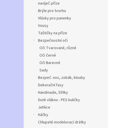
navíječ příze
Brýle pro tvorbu
Vlásky pro panenky
Vousy
Taštičky na příze
Bezpečnostní oči
Oči Tvarované, různé
Oči černé
Oči Barevné
Sady
Bezpeč. nos, zobák, klouby
Dekorační řasy
Handmade, štítky
Duté vlákno - PES kuličky
Jehlice
Háčky
Chlupaté modelovací drátky