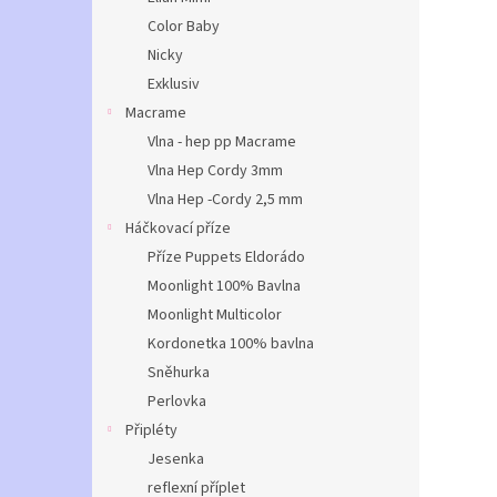
Color Baby
Nicky
Exklusiv
Macrame
Vlna - hep pp Macrame
Vlna Hep Cordy 3mm
Vlna Hep -Cordy 2,5 mm
Háčkovací příze
Příze Puppets Eldorádo
Moonlight 100% Bavlna
Moonlight Multicolor
Kordonetka 100% bavlna
Sněhurka
Perlovka
Připléty
Jesenka
reflexní příplet