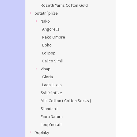
Rozetti Yarns Cotton Gold
ostatní příze
Nako
Angorella
Nako Ombre
Boho
Lolipop
Calico Simli
Vlnap
Gloria
Lada Luxus
Svítící příze
Milk Cotton ( Cotton Socks )
Standard
Fibra Natura
Loop’ncraft
Doplňky