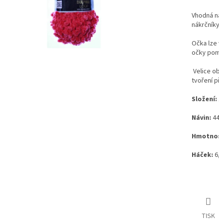
Vhodná na
nákrčníky
Očka lze 
očky pomo
Velice o
tvoření p
Složení:
Návin:
44
Hmotnos
Háček:
6,
TISK