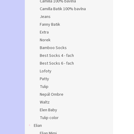
Camilla 100% bavlna
Camilla Batik 100% bavlna
Jeans
Fanny Batik
Extra
Norek
Bamboo Socks
Best Socks 4 - fach
Best Socks 6 - fach
Lofoty
Patty
Tulip
Nepál Ombre
Waltz
Elen Baby
Tulip color
Elian
Elian Mimi