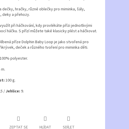
 dečky, hračky, různé oblečky pro miminka, šály,
, deky a přehozy.
využít při háčkování, kdy provlékáte přízi jednotlivými
cí háčku. S přízí můžete také klasicky plést a háčkovat.
blíbená příze Dolphin Baby Loop je jako stvořená pro
řikrývek, deček a různého tvoření pro miminka děti.
100% polyester.
 m.
t:
100 g.
5 /
Jehlice:
9.
ZEPTAT SE
HLÍDAT
SDÍLET