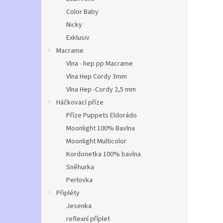
Color Baby
Nicky
Exklusiv
Macrame
Vlna - hep pp Macrame
Vlna Hep Cordy 3mm
Vlna Hep -Cordy 2,5 mm
Háčkovací příze
Příze Puppets Eldorádo
Moonlight 100% Bavlna
Moonlight Multicolor
Kordonetka 100% bavlna
Sněhurka
Perlovka
Připléty
Jesenka
reflexní příplet