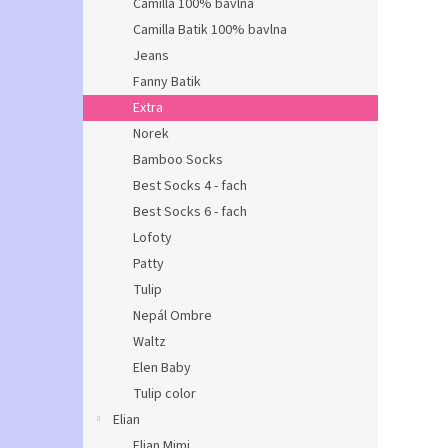
Camilla 100% bavlna
Camilla Batik 100% bavlna
Jeans
Fanny Batik
Extra
Norek
Bamboo Socks
Best Socks 4 - fach
Best Socks 6 - fach
Lofoty
Patty
Tulip
Nepál Ombre
Waltz
Elen Baby
Tulip color
Elian
Elian Mimi