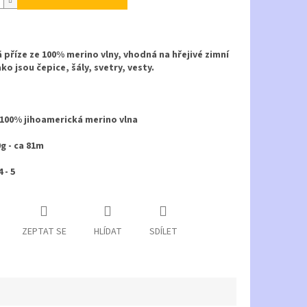
 příze ze 100% merino vlny, vhodná na hřejivé zimní
ako jsou čepice, šály, svetry, vesty.
 100% jihoamerická merino vlna
0g - ca 81m
 - 5
ZEPTAT SE
HLÍDAT
SDÍLET