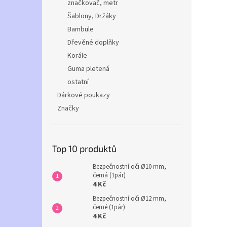
značkovač, metr
Šablony, Držáky
Bambule
Dřevěné doplňky
Korále
Guma pletená
ostatní
Dárkové poukazy
Značky
Top 10 produktů
Bezpečnostní oči Ø10 mm,
černá (1pár)
4 Kč
Bezpečnostní oči Ø12 mm,
černé (1pár)
4 Kč