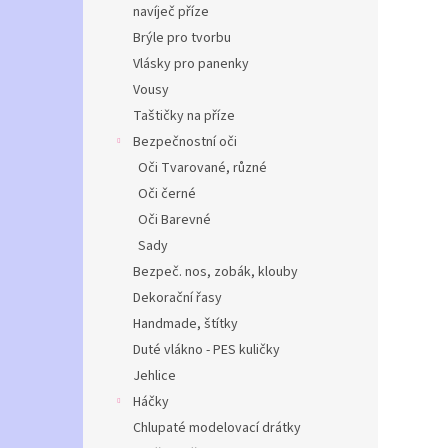
navíječ příze
Brýle pro tvorbu
Vlásky pro panenky
Vousy
Taštičky na příze
Bezpečnostní oči
Oči Tvarované, různé
Oči černé
Oči Barevné
Sady
Bezpeč. nos, zobák, klouby
Dekorační řasy
Handmade, štítky
Duté vlákno - PES kuličky
Jehlice
Háčky
Chlupaté modelovací drátky