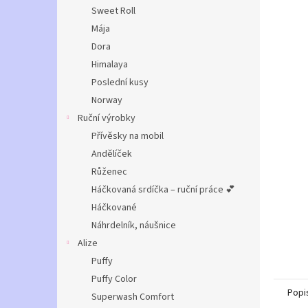
n
Sweet Roll
e
Mája
l
Dora
Himalaya
Poslední kusy
Norway
Ruční výrobky
Přívěsky na mobil
Andělíček
Růženec
Háčkovaná srdíčka – ruční práce 💕
Háčkované
Náhrdelník, náušnice
Alize
Puffy
Puffy Color
Popi
Superwash Comfort