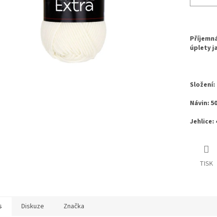
Příjemná
úplety j
Složení:
Návin: 5
Jehlice: 4
TISK
s
Diskuze
Značka