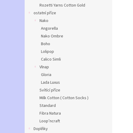
Rozetti Yarns Cotton Gold
ostatní příze
Nako
Angorella
Nako Ombre
Boho
Lolipop
Calico Simli
Vlnap
Gloria
Lada Luxus
Svítící příze
Milk Cotton ( Cotton Socks )
Standard
Fibra Natura
Loop’ncraft
Doplňky