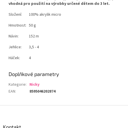
vhodná pro použití na výrobky určené dětem do 3 let.
Složení:
100% akrylik micro
Hmotnost:
50 g
Návin:
152 m
Jehlice:
3,5 - 4
Háček:
4
Doplňkové parametry
Kategorie
:
Nicky
EAN
:
8595046202874
Z
á
p
a
Kontakt