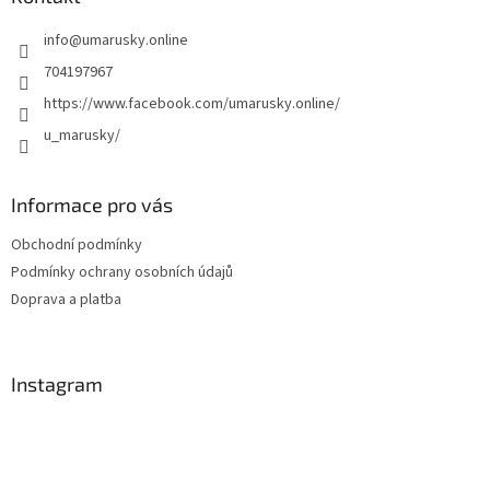
t
info
@
umarusky.online
í
704197967
https://www.facebook.com/umarusky.online/
u_marusky/
Informace pro vás
Obchodní podmínky
Podmínky ochrany osobních údajů
Doprava a platba
Instagram