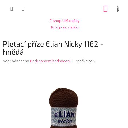
Přejít
NÁKUP
na
obsah
KOŠÍK
E-shop U Marušky
Ruční práce s láskou
Pletací příze Elian Nicky 1182 -
hnědá
Průměrné
Neohodnoceno
Podrobnosti hodnocení
Značka:
VSV
hodnocení
produktu
je
0,0
z
5
hvězdiček.