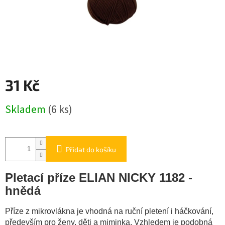
31 Kč
Měrná
Skladem
(6 ks)
cena:
Přidat do košíku
Pletací příze ELIAN NICKY 1182 -
hnědá
Příze z mikrovlákna je vhodná na ruční pletení i háčkování,
především pro ženy, děti a miminka.
Vzhledem je podobná