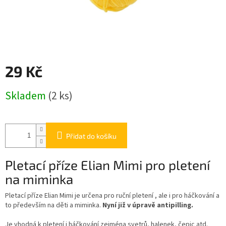
29 Kč
Měrná
Skladem
(2 ks)
cena:
Přidat do košíku
Pletací příze Elian Mimi pro pletení
na miminka
Pletací příze Elian Mimi je určena pro ruční pletení , ale i pro háčkování a
to především na děti a miminka.
Nyní již v úpravě antipilling.
Je vhodná k pletení i háčkování zejména svetrů, halenek, čepic atd.