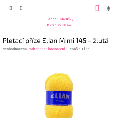
Přejít
NÁKUP
na
obsah
KOŠÍK
E-shop U Marušky
Ruční práce s láskou
Pletací příze Elian Mimi 145 - žlutá
Průměrné
Neohodnoceno
Podrobnosti hodnocení
Značka:
Elian
hodnocení
produktu
je
0,0
z
5
hvězdiček.