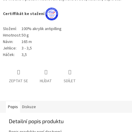
Certiffikát ke stažení
Složení:
100% akrylik antipilling
Hmotnost:
50 g
Návin:
165 m
Jehlice:
3 - 3,5
Háček:
3,5
ZEPTAT SE
HLÍDAT
SDÍLET
Popis
Diskuze
Detailní popis produktu