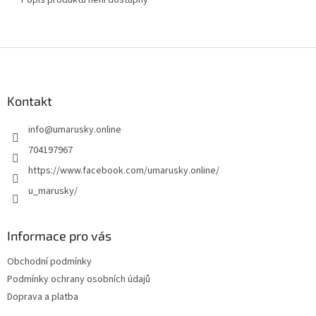
Popis produktu není dostupný
Z
á
p
a
Kontakt
t
info
@
umarusky.online
í
704197967
https://www.facebook.com/umarusky.online/
u_marusky/
Informace pro vás
Obchodní podmínky
Podmínky ochrany osobních údajů
Doprava a platba