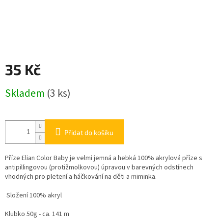
35 Kč
Měrná
Skladem
(3 ks)
cena:
Přidat do košíku
Příze Elian Color Baby je velmi jemná a hebká 100% akrylová příze s
antipillingovou (protižmolkovou) úpravou v barevných odstínech
vhodných pro pletení a háčkování na děti a miminka.
Složení 100% akryl
Klubko 50g - ca. 141 m