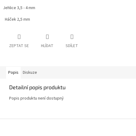
Jehlice 3,5 - 4 mm
Háček 2,5 mm
ZEPTAT SE
HLÍDAT
SDÍLET
Popis
Diskuze
Detailní popis produktu
Popis produktu není dostupný
Z
á
p