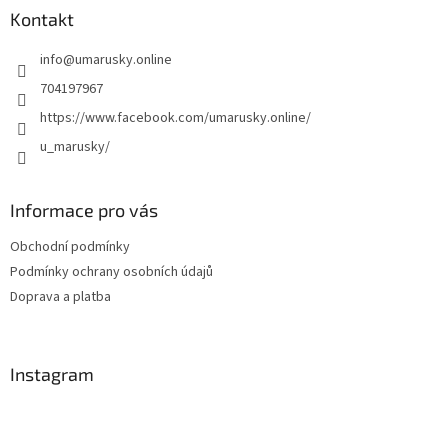
a
Kontakt
t
info
@
umarusky.online
í
704197967
https://www.facebook.com/umarusky.online/
u_marusky/
Informace pro vás
Obchodní podmínky
Podmínky ochrany osobních údajů
Doprava a platba
Instagram