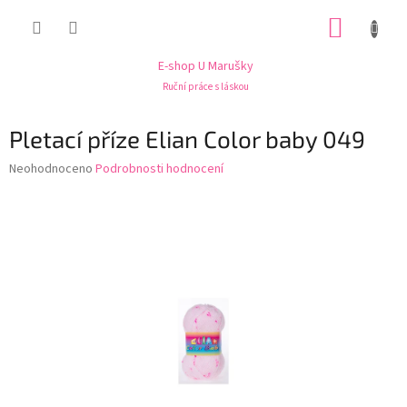
Přejít
NÁKUP
na
obsah
KOŠÍK
E-shop U Marušky
Ruční práce s láskou
Pletací příze Elian Color baby 049
Průměrné
Neohodnoceno
Podrobnosti hodnocení
hodnocení
produktu
je
0,0
z
5
hvězdiček.