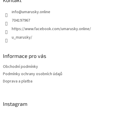
a
Kontakt
t
info
@
umarusky.online
í
704197967
https://www.facebook.com/umarusky.online/
u_marusky/
Informace pro vás
Obchodní podmínky
Podmínky ochrany osobních údajů
Doprava a platba
Instagram