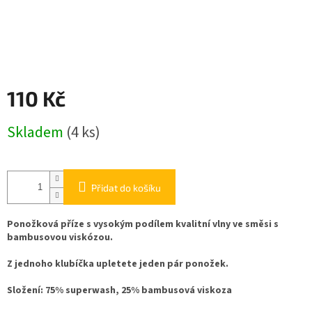
110 Kč
Měrná
Skladem
(4 ks)
cena:
Přidat do košíku
Ponožková příze s vysokým podílem kvalitní vlny ve směsi s
bambusovou viskózou.
Z jednoho klubíčka upletete jeden pár ponožek.
Složení: 75% superwash, 25% bambusová viskoza