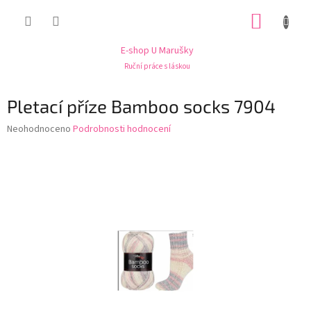
Přejít
NÁKUP
na
obsah
KOŠÍK
E-shop U Marušky
Ruční práce s láskou
Pletací příze Bamboo socks 7904
Průměrné
Neohodnoceno
Podrobnosti hodnocení
hodnocení
produktu
je
0,0
z
5
hvězdiček.