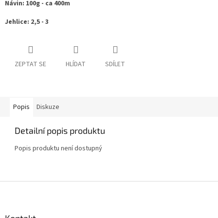
Návin: 100g - ca 40
0m
Jehlice: 2,5 - 3
ZEPTAT SE
HLÍDAT
SDÍLET
Popis
Diskuze
Detailní popis produktu
Popis produktu není dostupný
Z
á
p