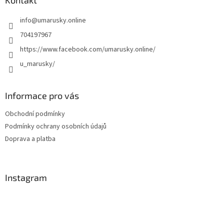
a
Kontakt
t
info
@
umarusky.online
í
704197967
https://www.facebook.com/umarusky.online/
u_marusky/
Informace pro vás
Obchodní podmínky
Podmínky ochrany osobních údajů
Doprava a platba
Instagram