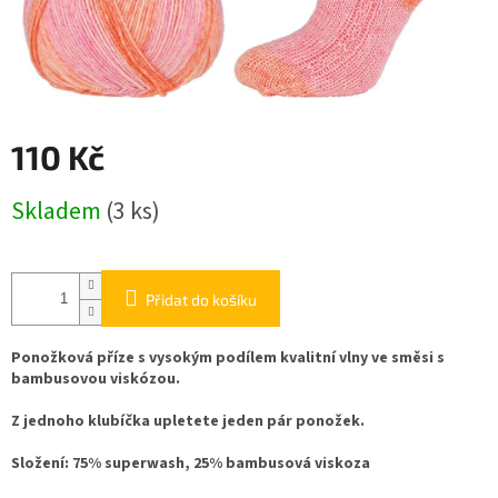
110 Kč
Měrná
Skladem
(3 ks)
cena:
Přidat do košíku
Ponožková příze s vysokým podílem kvalitní vlny ve směsi s
bambusovou viskózou.
Z jednoho klubíčka upletete jeden pár ponožek.
Složení: 75% superwash, 25% bambusová viskoza