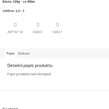
Návin: 100g - ca 40
0m
Jehlice: 2,5 - 3
ZEPTAT SE
HLÍDAT
SDÍLET
Popis
Diskuze
Detailní popis produktu
Popis produktu není dostupný
Z
á
p