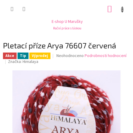
Přejít
NÁKUP
na
obsah
KOŠÍK
E-shop U Marušky
Ruční práce s láskou
Pletací příze Arya 76607 červená
Průměrné
Neohodnoceno
Podrobnosti hodnocení
Akce
Tip
Výprodej
hodnocení
Značka:
Himalaya
produktu
je
0,0
z
5
hvězdiček.