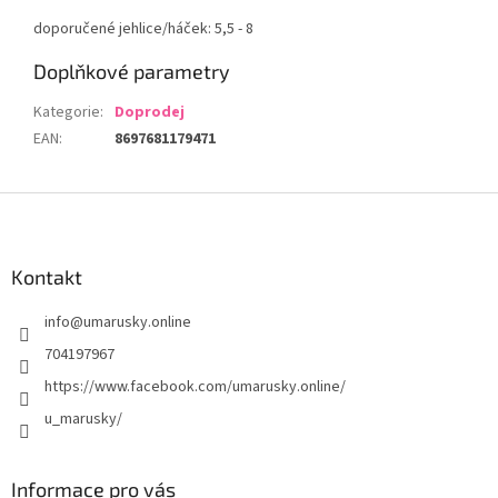
doporučené jehlice/háček: 5,5 - 8
Doplňkové parametry
Kategorie
:
Doprodej
EAN
:
8697681179471
Z
á
p
a
Kontakt
t
info
@
umarusky.online
í
704197967
https://www.facebook.com/umarusky.online/
u_marusky/
Informace pro vás