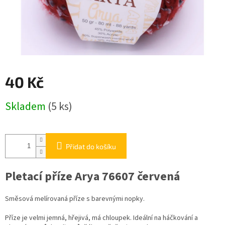
40 Kč
Měrná
Skladem
(5 ks)
cena:
Přidat do košíku
Pletací příze Arya 76607 červená
Směsová melírovaná příze s barevnými nopky.
Příze je velmi jemná, hřejivá, má chloupek. Ideální na háčkování a