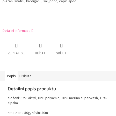
pletení svetrů, kardiganů, šál, ponč, čepic apod.
Detailní informace
ZEPTAT SE
HLÍDAT
SDÍLET
Popis
Diskuze
Detailní popis produktu
složení: 62% akryl, 18% polyamid, 10% merino superwash, 10%
alpaka
hmotnost: 50g, návin: 80m