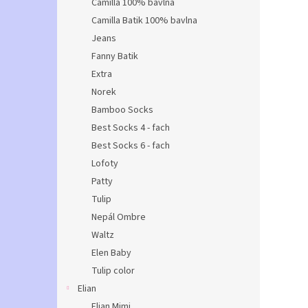
Camilla 100% bavlna
Camilla Batik 100% bavlna
Jeans
Fanny Batik
Extra
Norek
Bamboo Socks
Best Socks 4 - fach
Best Socks 6 - fach
Lofoty
Patty
Tulip
Nepál Ombre
Waltz
Elen Baby
Tulip color
Elian
Elian Mimi