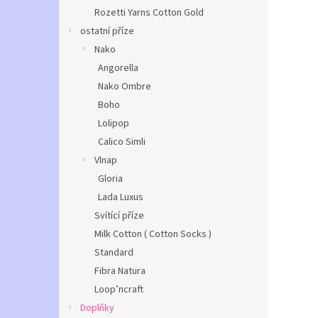
Rozetti Yarns Cotton Gold
ostatní příze
Nako
Angorella
Nako Ombre
Boho
Lolipop
Calico Simli
Vlnap
Gloria
Lada Luxus
Svítící příze
Milk Cotton ( Cotton Socks )
Standard
Fibra Natura
Loop’ncraft
Doplňky