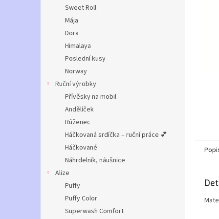
n
Sweet Roll
e
Mája
l
Dora
Himalaya
Poslední kusy
Norway
Ruční výrobky
Přívěsky na mobil
Andělíček
Růženec
Háčkovaná srdíčka – ruční práce 💕
Háčkované
Popi
Náhrdelník, náušnice
Alize
Det
Puffy
Puffy Color
Mater
Superwash Comfort