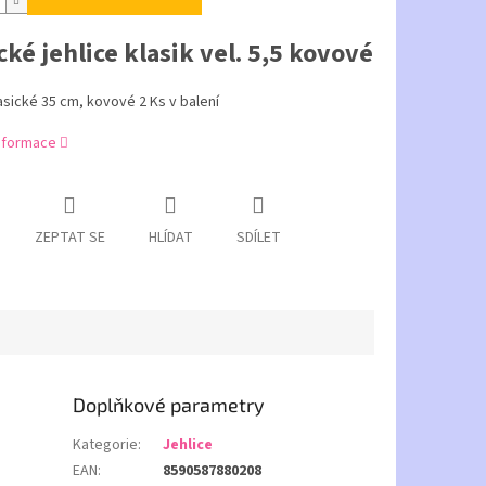
cké jehlice klasik vel. 5,5 kovové
lasické 35 cm, kovové 2 Ks v balení
informace
ZEPTAT SE
HLÍDAT
SDÍLET
Doplňkové parametry
Kategorie
:
Jehlice
EAN
:
8590587880208