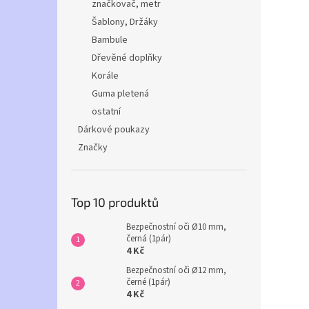
značkovač, metr
Šablony, Držáky
Bambule
Dřevěné doplňky
Korále
Guma pletená
ostatní
Dárkové poukazy
Značky
Top 10 produktů
Bezpečnostní oči Ø10 mm,
černá (1pár)
4 Kč
Bezpečnostní oči Ø12 mm,
černé (1pár)
4 Kč