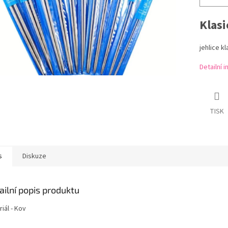
Klasi
jehlice k
Detailní 
TISK
s
Diskuze
ailní popis produktu
iál - Kov