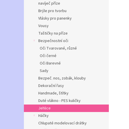
navíječ příze
Brýle pro tvorbu
Vlásky pro panenky
Vousy
Taštičky na příze
Bezpečnostní oči
Oči Tvarované, různé
Oči černé
Oči Barevné
Sady
Bezpeč. nos, zobák, klouby
Dekorační řasy
Handmade, štítky
Duté vlákno - PES kuličky
Jehlice
Háčky
Chlupaté modelovací drátky