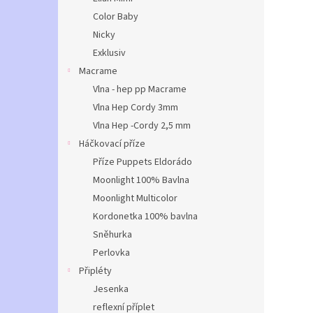
Color Baby
Nicky
Exklusiv
Macrame
Vlna - hep pp Macrame
Vlna Hep Cordy 3mm
Vlna Hep -Cordy 2,5 mm
Háčkovací příze
Příze Puppets Eldorádo
Moonlight 100% Bavlna
Moonlight Multicolor
Kordonetka 100% bavlna
Sněhurka
Perlovka
Připléty
Jesenka
reflexní příplet