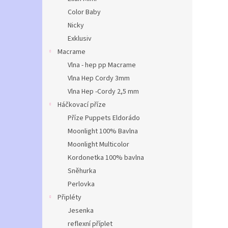
Color Baby
Nicky
Exklusiv
Macrame
Vlna - hep pp Macrame
Vlna Hep Cordy 3mm
Vlna Hep -Cordy 2,5 mm
Háčkovací příze
Příze Puppets Eldorádo
Moonlight 100% Bavlna
Moonlight Multicolor
Kordonetka 100% bavlna
Sněhurka
Perlovka
Připléty
Jesenka
reflexní příplet