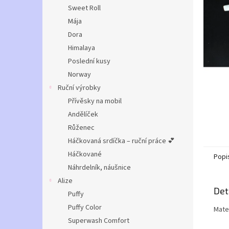
n
Sweet Roll
e
Mája
l
Dora
Himalaya
Poslední kusy
Norway
Ruční výrobky
Přívěsky na mobil
Andělíček
Růženec
Háčkovaná srdíčka – ruční práce 💕
Háčkované
Popi
Náhrdelník, náušnice
Alize
Det
Puffy
Puffy Color
Mater
Superwash Comfort