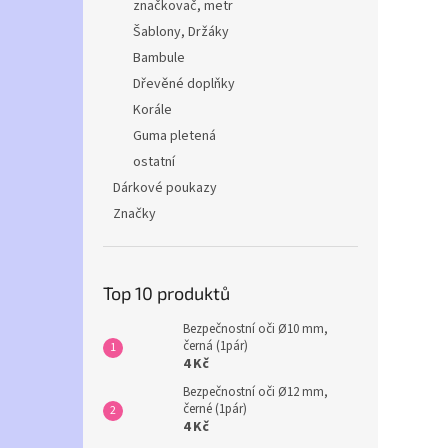
značkovač, metr
Šablony, Držáky
Bambule
Dřevěné doplňky
Korále
Guma pletená
ostatní
Dárkové poukazy
Značky
Top 10 produktů
Bezpečnostní oči Ø10 mm,
černá (1pár)
4 Kč
Bezpečnostní oči Ø12 mm,
černé (1pár)
4 Kč