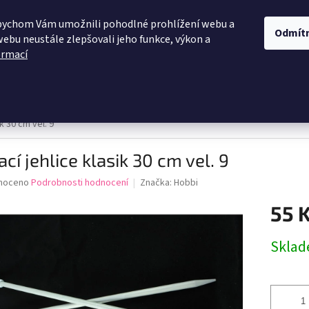
OBCHODNÍ PODMÍNKY
PODMÍNKY OCHRANY OSOBNÍCH ÚDAJŮ
D
bychom Vám umožnili pohodlné prohlížení webu a
Odmít
webu neustále zlepšovali jeho funkce, výkon a
ormací
HLEDAT
 žinylka
Himalaya
Vlna - Hep
Elian
Macrame
ik 30 cm vel. 9
ací jehlice klasik 30 cm vel. 9
né
noceno
Podrobnosti hodnocení
Značka:
Hobbi
ní
55 
u
Měrná
Skla
cena:
ek.