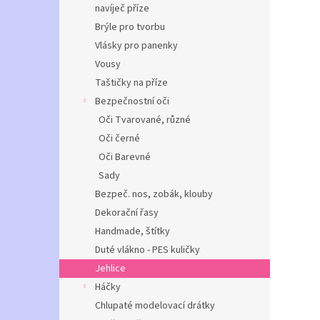
navíječ příze
Brýle pro tvorbu
Vlásky pro panenky
Vousy
Taštičky na příze
Bezpečnostní oči
Oči Tvarované, různé
Oči černé
Oči Barevné
Sady
Bezpeč. nos, zobák, klouby
Dekorační řasy
Handmade, štítky
Duté vlákno - PES kuličky
Jehlice
Háčky
Chlupaté modelovací drátky