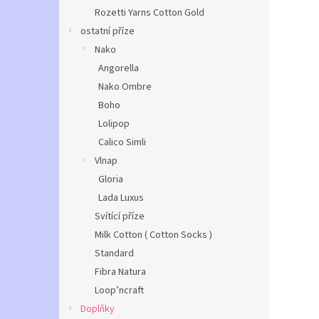
Rozetti Yarns Cotton Gold
ostatní příze
Nako
Angorella
Nako Ombre
Boho
Lolipop
Calico Simli
Vlnap
Gloria
Lada Luxus
Svítící příze
Milk Cotton ( Cotton Socks )
Standard
Fibra Natura
Loop’ncraft
Doplňky