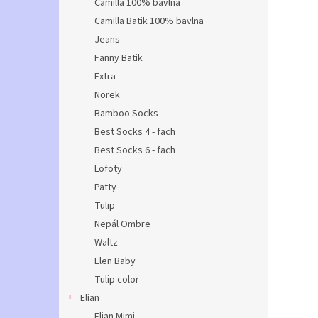
Camilla 100% bavlna
Camilla Batik 100% bavlna
Jeans
Fanny Batik
Extra
Norek
Bamboo Socks
Best Socks 4 - fach
Best Socks 6 - fach
Lofoty
Patty
Tulip
Nepál Ombre
Waltz
Elen Baby
Tulip color
Elian
Elian Mimi