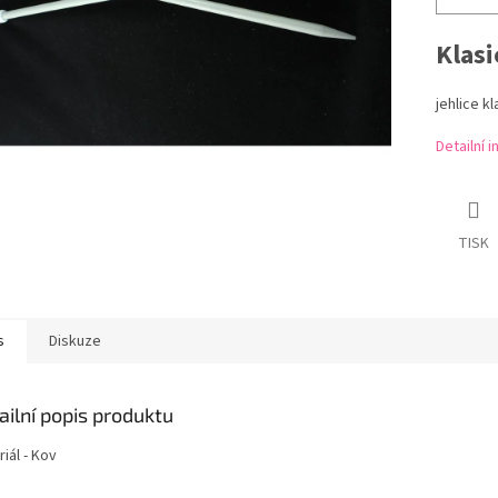
Klasi
jehlice k
Detailní 
TISK
s
Diskuze
ailní popis produktu
iál - Kov