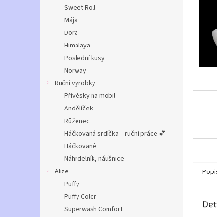
n
Sweet Roll
e
Mája
l
Dora
Himalaya
Poslední kusy
Norway
Ruční výrobky
Přívěsky na mobil
Andělíček
Růženec
Háčkovaná srdíčka – ruční práce 💕
Háčkované
Náhrdelník, náušnice
Alize
Popi
Puffy
Puffy Color
Det
Superwash Comfort