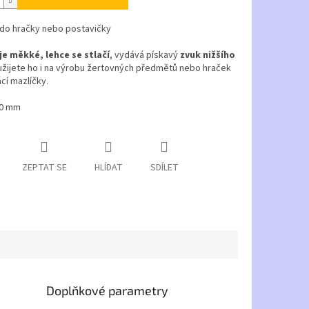
 do hračky nebo postavičky
je měkké, lehce se stlačí
, vydává pískavý
zvuk nižšího
yužijete ho i na výrobu žertovných předmětů nebo hraček
cí mazlíčky.
30 mm
ZEPTAT SE
HLÍDAT
SDÍLET
Doplňkové parametry