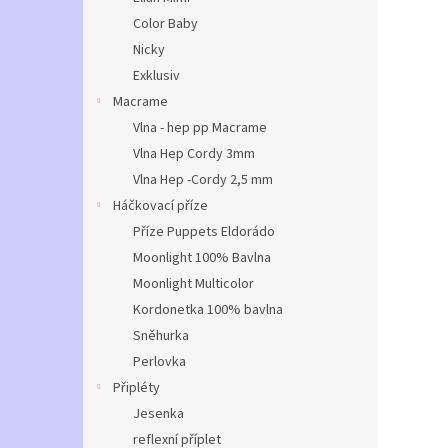
Color Baby
Nicky
Exklusiv
Macrame
Vlna - hep pp Macrame
Vlna Hep Cordy 3mm
Vlna Hep -Cordy 2,5 mm
Háčkovací příze
Příze Puppets Eldorádo
Moonlight 100% Bavlna
Moonlight Multicolor
Kordonetka 100% bavlna
Sněhurka
Perlovka
Připléty
Jesenka
reflexní příplet