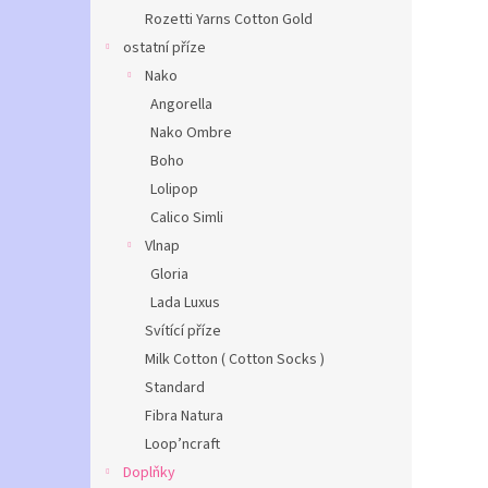
Rozetti Yarns Cotton Gold
ostatní příze
Nako
Angorella
Nako Ombre
Boho
Lolipop
Calico Simli
Vlnap
Gloria
Lada Luxus
Svítící příze
Milk Cotton ( Cotton Socks )
Standard
Fibra Natura
Loop’ncraft
Doplňky