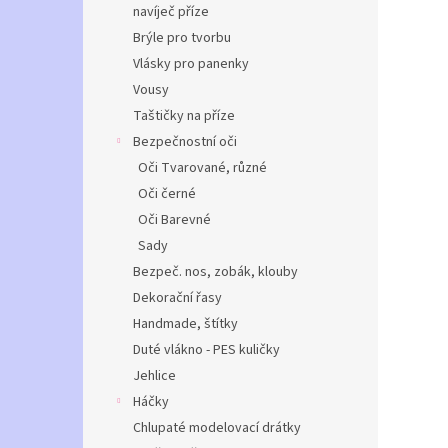
navíječ příze
Brýle pro tvorbu
Vlásky pro panenky
Vousy
Taštičky na příze
Bezpečnostní oči
Oči Tvarované, různé
Oči černé
Oči Barevné
Sady
Bezpeč. nos, zobák, klouby
Dekorační řasy
Handmade, štítky
Duté vlákno - PES kuličky
Jehlice
Háčky
Chlupaté modelovací drátky