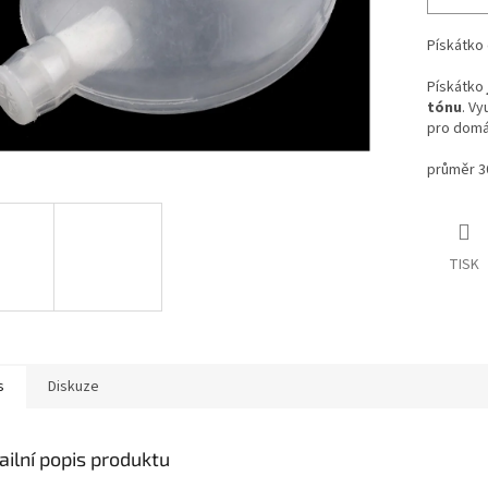
Pískátko
Pískátko
tónu
. V
pro domá
průměr 
TISK
s
Diskuze
ailní popis produktu