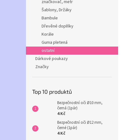
značkovač, metr
Šablony, Držáky
Bambule
Dřevěné doplňky
Korále
Guma pletená
ostatní
Dárkové poukazy
Značky
Top 10 produktů
Bezpečnostní oči Ø10 mm,
černá (1pár)
4 Kč
Bezpečnostní oči Ø12 mm,
černé (1pár)
4 Kč