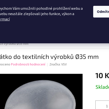
OBCHODNÍ PODMÍNKY
PODMÍNKY OCHRANY OSOBNÍCH ÚDAJŮ
D
bychom Vám umožnili pohodlné prohlížení webu a
Odmít
webu neustále zlepšovali jeho funkce, výkon a
ormací
HLEDAT
 žinylka
Himalaya
Vlna - Hep
Elian
Macrame
ních výrobků Ø35 mm
átko do textilních výrobků Ø35 mm
né
noceno
Podrobnosti hodnocení
Značka:
VSV
ní
10 
u
Měrná
Skla
cena:
ek.