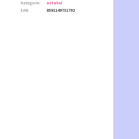
Kategorie
:
ostatní
EAN
:
8591149731792