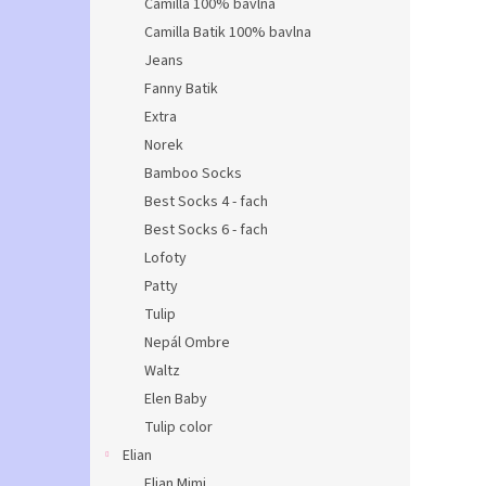
Camilla 100% bavlna
Camilla Batik 100% bavlna
Jeans
Fanny Batik
Extra
Norek
Bamboo Socks
Best Socks 4 - fach
Best Socks 6 - fach
Lofoty
Patty
Tulip
Nepál Ombre
Waltz
Elen Baby
Tulip color
Elian
Elian Mimi