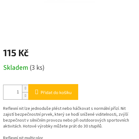
115 Kč
Měrná
Skladem
(3 ks)
cena:
Přidat do košíku
Reflexní nit lze jednoduše plést nebo háčkovat s normální přízí. Nit
zajistí bezpečnostní prvek, který se hodí snížené viditelnosti, zvýší
bezpečnost v silničním provozu nebo při outdoorových sportovních
aktivitách. Hotové výrobky můžete prát do 30 stupňů.
Reflexní nit multicolor