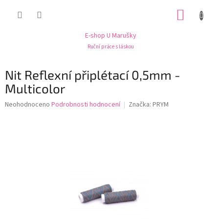
Přejít
NÁKUP
na
obsah
KOŠÍK
E-shop U Marušky
Ruční práce s láskou
Nit Reflexní připlétací 0,5mm -
Multicolor
Průměrné
Neohodnoceno
Podrobnosti hodnocení
Značka:
PRYM
hodnocení
produktu
je
0,0
z
5
hvězdiček.