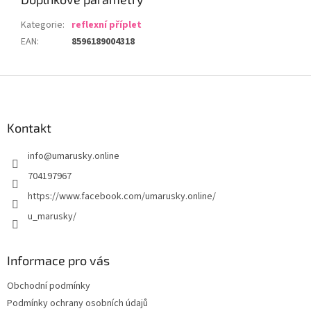
Kategorie
:
reflexní příplet
EAN
:
8596189004318
Z
á
p
a
Kontakt
t
info
@
umarusky.online
í
704197967
https://www.facebook.com/umarusky.online/
u_marusky/
Informace pro vás
Obchodní podmínky
Podmínky ochrany osobních údajů