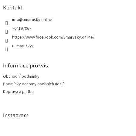
p
a
Kontakt
t
info
@
umarusky.online
í
704197967
https://www.facebook.com/umarusky.online/
u_marusky/
Informace pro vás
Obchodní podmínky
Podmínky ochrany osobních údajů
Doprava a platba
Instagram