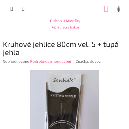
Přejít
NÁKUP
na
obsah
KOŠÍK
E-shop U Marušky
Ruční práce s láskou
Kruhové jehlice 80cm vel. 5 + tupá
jehla
Průměrné
Neohodnoceno
Podrobnosti hodnocení
Značka:
dovoz
hodnocení
produktu
je
0,0
z
5
hvězdiček.