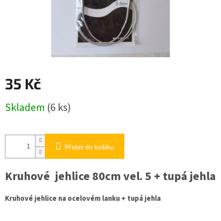
35 Kč
Měrná
Skladem
(6 ks)
cena:
Přidat do košíku
Kruhové jehlice 80cm vel. 5 + tupá jehla
Kruhové jehlice na ocelovém lanku + tupá jehla