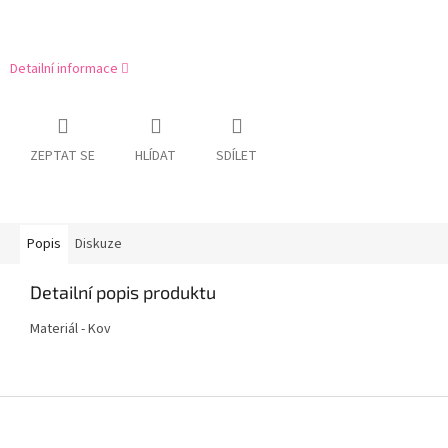
Detailní informace
ZEPTAT SE
HLÍDAT
SDÍLET
Popis
Diskuze
Detailní popis produktu
Materiál - Kov
Z
á