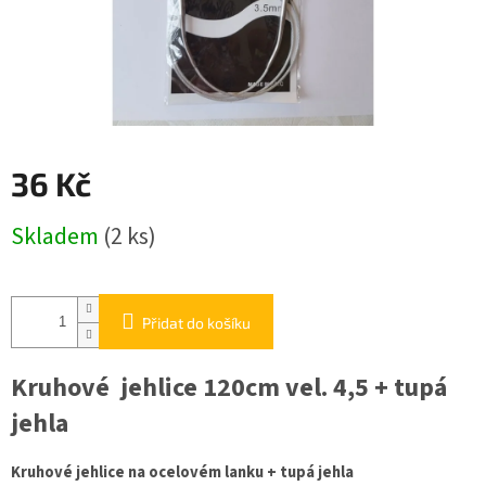
36 Kč
Měrná
Skladem
(2 ks)
cena:
Přidat do košíku
Kruhové jehlice 120cm vel. 4,5 + tupá
jehla
Kruhové jehlice na ocelovém lanku + tupá jehla