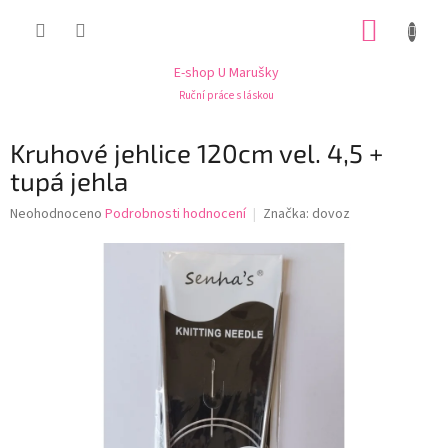
Přejít
NÁKUP
na
obsah
KOŠÍK
E-shop U Marušky
Ruční práce s láskou
Kruhové jehlice 120cm vel. 4,5 +
tupá jehla
Průměrné
Neohodnoceno
Podrobnosti hodnocení
Značka:
dovoz
hodnocení
produktu
je
0,0
z
5
hvězdiček.