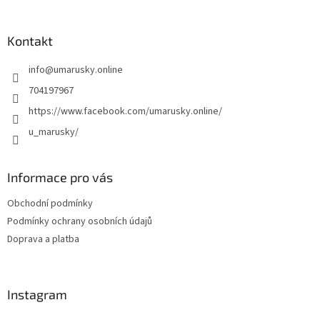
á
p
a
Kontakt
t
info
@
umarusky.online
í
704197967
https://www.facebook.com/umarusky.online/
u_marusky/
Informace pro vás
Obchodní podmínky
Podmínky ochrany osobních údajů
Doprava a platba
Instagram