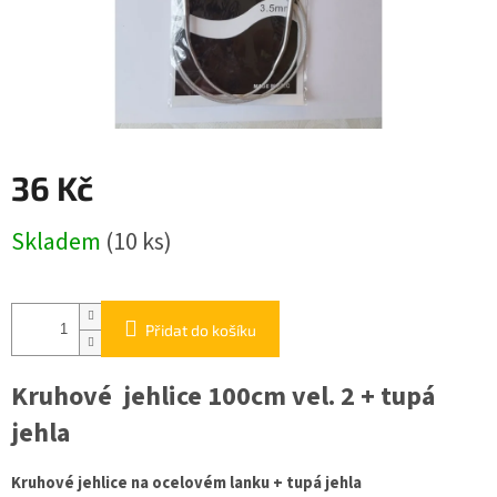
36 Kč
Měrná
Skladem
(10 ks)
cena:
Přidat do košíku
Kruhové jehlice 100cm vel. 2 + tupá
jehla
Kruhové jehlice na ocelovém lanku + tupá jehla