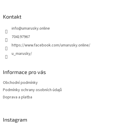
á
p
a
Kontakt
t
info
@
umarusky.online
í
704197967
https://www.facebook.com/umarusky.online/
u_marusky/
Informace pro vás
Obchodní podmínky
Podmínky ochrany osobních údajů
Doprava a platba
Instagram