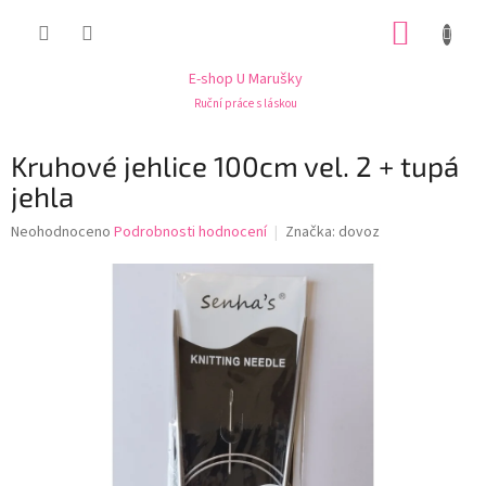
Přejít
NÁKUP
na
obsah
KOŠÍK
E-shop U Marušky
Ruční práce s láskou
Kruhové jehlice 100cm vel. 2 + tupá
jehla
Průměrné
Neohodnoceno
Podrobnosti hodnocení
Značka:
dovoz
hodnocení
produktu
je
0,0
z
5
hvězdiček.