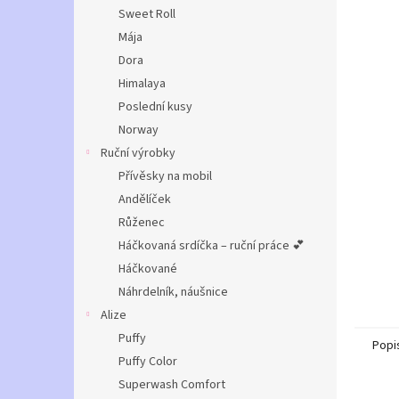
n
Sweet Roll
e
Mája
l
Dora
Himalaya
Poslední kusy
Norway
Ruční výrobky
Přívěsky na mobil
Andělíček
Růženec
Háčkovaná srdíčka – ruční práce 💕
Háčkované
Náhrdelník, náušnice
Alize
Puffy
Popi
Puffy Color
Superwash Comfort