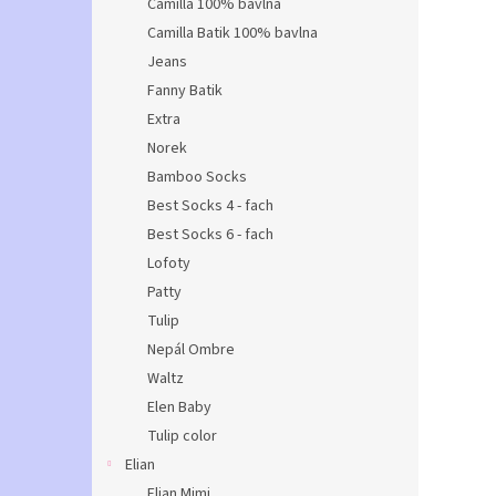
Camilla 100% bavlna
Camilla Batik 100% bavlna
Jeans
Fanny Batik
Extra
Norek
Bamboo Socks
Best Socks 4 - fach
Best Socks 6 - fach
Lofoty
Patty
Tulip
Nepál Ombre
Waltz
Elen Baby
Tulip color
Elian
Elian Mimi