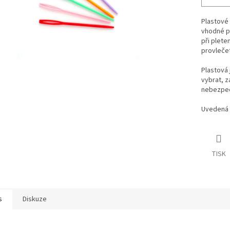
Plastové 
vhodné pr
při plete
provlečet
Plastová 
vybrat, z
nebezpeč
Uvedená 
TISK
s
Diskuze