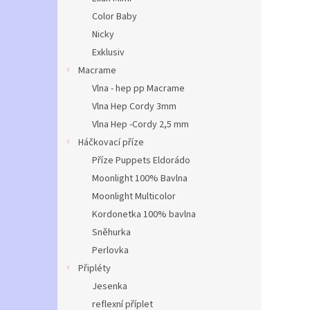
Color Baby
Nicky
Exklusiv
Macrame
Vlna - hep pp Macrame
Vlna Hep Cordy 3mm
Vlna Hep -Cordy 2,5 mm
Háčkovací příze
Příze Puppets Eldorádo
Moonlight 100% Bavlna
Moonlight Multicolor
Kordonetka 100% bavlna
Sněhurka
Perlovka
Připléty
Jesenka
reflexní příplet