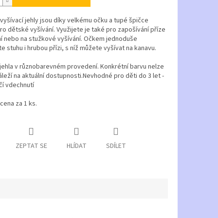
vyšívací jehly jsou díky velkému očku a tupé špičce
o dětské vyšívání. Využijete je také pro zapošívání příze
ní nebo na stužkové vyšívání. Očkem jednoduše
e stuhu i hrubou přízi, s níž můžete vyšívat na kanavu.
jehla v různobarevném provedení. Konkrétní barvu nelze
áleží na aktuální dostupnosti.
Nevhodné pro děti do 3 let -
í vdechnutí
cena za 1 ks.
ZEPTAT SE
HLÍDAT
SDÍLET