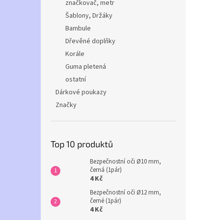
značkovač, metr
Šablony, Držáky
Bambule
Dřevěné doplňky
Korále
Guma pletená
ostatní
Dárkové poukazy
Značky
Top 10 produktů
Bezpečnostní oči Ø10 mm,
černá (1pár)
4 Kč
Bezpečnostní oči Ø12 mm,
černé (1pár)
4 Kč