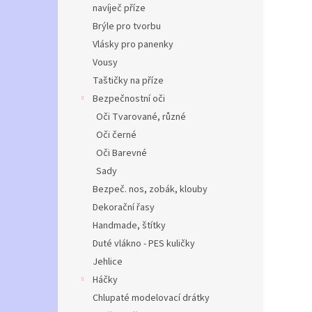
navíječ příze
Brýle pro tvorbu
Vlásky pro panenky
Vousy
Taštičky na příze
Bezpečnostní oči
Oči Tvarované, různé
Oči černé
Oči Barevné
Sady
Bezpeč. nos, zobák, klouby
Dekorační řasy
Handmade, štítky
Duté vlákno - PES kuličky
Jehlice
Háčky
Chlupaté modelovací drátky