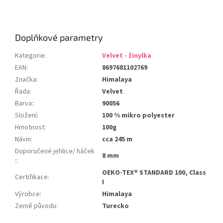
Doplňkové parametry
Kategorie
:
Velvet - žinylka
EAN
:
8697681102769
Značka
:
Himalaya
Řada
:
Velvet
Barva:
:
90056
Složení
:
100 % mikro polyester
Hmotnost
:
100g
Návin
:
cca 245 m
Doporučené jehlice/ háček
8 mm
:
:
OEKO-TEX® STANDARD 100, Class
Certifikace
:
I
Výrobce
:
Himalaya
Země původu
:
Turecko