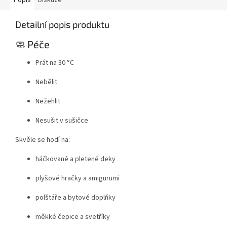
Popis
Diskuze
Detailní popis produktu
🧼 Péče
Prát na 30 °C
Nebělit
Nežehlit
Nesušit v sušičce
Skvěle se hodí na:
háčkované a pletené deky
plyšové hračky a amigurumi
polštáře a bytové doplňky
měkké čepice a svetříky