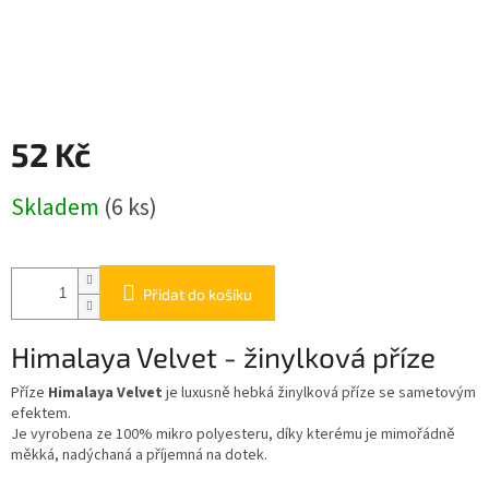
52 Kč
Měrná
Skladem
(6 ks)
cena:
Přidat do košíku
Himalaya Velvet - žinylková příze
Příze
Himalaya Velvet
je luxusně hebká žinylková příze se sametovým
efektem.
Je vyrobena ze 100% mikro polyesteru, díky kterému je mimořádně
měkká, nadýchaná a příjemná na dotek.