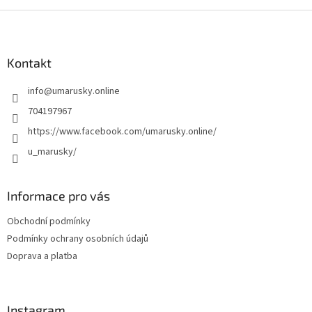
Z
á
p
a
Kontakt
t
info
@
umarusky.online
í
704197967
https://www.facebook.com/umarusky.online/
u_marusky/
Informace pro vás
Obchodní podmínky
Podmínky ochrany osobních údajů
Doprava a platba
Instagram