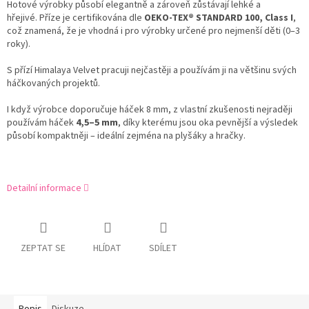
Hotové výrobky působí elegantně a zároveň zůstávají lehké a
hřejivé. Příze je certifikována dle
OEKO-TEX® STANDARD 100, Class I
,
což znamená, že je vhodná i pro výrobky určené pro nejmenší děti (0–3
roky).
S přízí Himalaya Velvet pracuji nejčastěji a používám ji na většinu svých
háčkovaných projektů.
I když výrobce doporučuje háček 8 mm, z vlastní zkušenosti nejraději
používám háček
4,5–5 mm
, díky kterému jsou oka pevnější a výsledek
působí kompaktněji – ideální zejména na plyšáky a hračky.
Detailní informace
ZEPTAT SE
HLÍDAT
SDÍLET