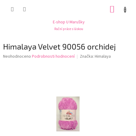
Přejít
NÁKUP
na
obsah
KOŠÍK
E-shop U Marušky
Ruční práce s láskou
Himalaya Velvet 90056 orchidej
Průměrné
Neohodnoceno
Podrobnosti hodnocení
Značka:
Himalaya
hodnocení
produktu
je
0,0
z
5
hvězdiček.