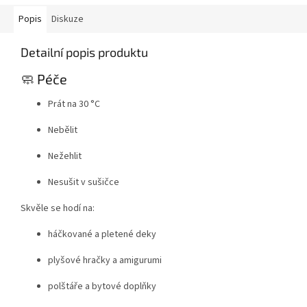
Popis
Diskuze
Detailní popis produktu
🧼 Péče
Prát na 30 °C
Nebělit
Nežehlit
Nesušit v sušičce
Skvěle se hodí na:
háčkované a pletené deky
plyšové hračky a amigurumi
polštáře a bytové doplňky