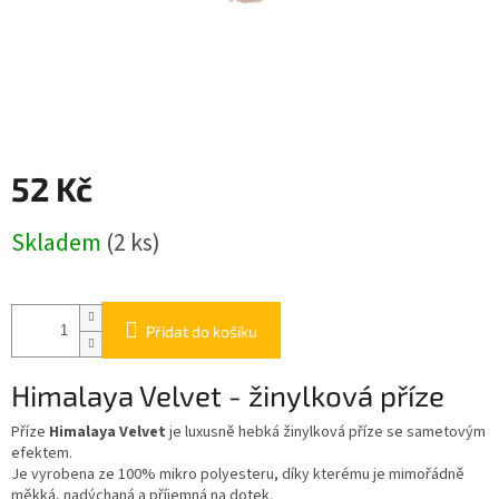
52 Kč
Měrná
Skladem
(2 ks)
cena:
Přidat do košíku
Himalaya Velvet - žinylková příze
Příze
Himalaya Velvet
je luxusně hebká žinylková příze se sametovým
efektem.
Je vyrobena ze 100% mikro polyesteru, díky kterému je mimořádně
měkká, nadýchaná a příjemná na dotek.