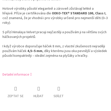
Hotové výrobky působí elegantně a zároveň zůstávají lehké a
hřejivé. Příze je certifikována dle
OEKO-TEX® STANDARD 100, Class I
,
což znamená, že je vhodná i pro výrobky určené pro nejmenší děti (0–3
roky).
S přízí Himalaya Velvet pracuji nejčastěji a používám ji na většinu svých
háčkovaných projektů.
I když výrobce doporučuje háček 8 mm, z vlastní zkušenosti nejraději
používám háček
4,5–5 mm
, díky kterému jsou oka pevnější a výsledek
působí kompaktněji – ideální zejména na plyšáky a hračky.
Detailní informace
ZEPTAT SE
HLÍDAT
SDÍLET