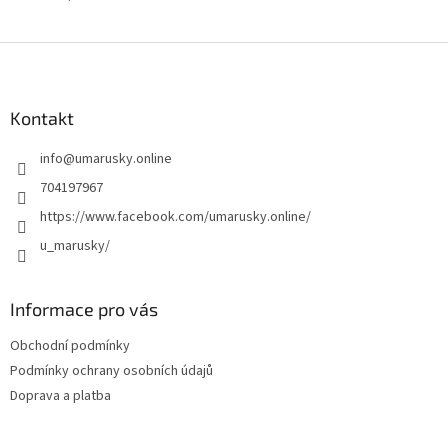
Z
á
p
a
Kontakt
t
info
@
umarusky.online
í
704197967
https://www.facebook.com/umarusky.online/
u_marusky/
Informace pro vás
Obchodní podmínky
Podmínky ochrany osobních údajů
Doprava a platba