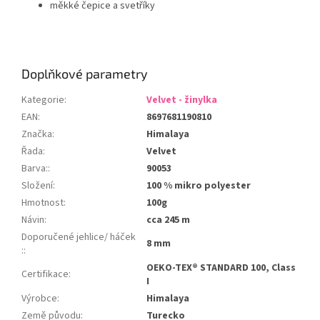
měkké čepice a svetříky
Doplňkové parametry
Kategorie
:
Velvet - žinylka
EAN
:
8697681190810
Značka
:
Himalaya
Řada
:
Velvet
Barva:
:
90053
Složení
:
100 % mikro polyester
Hmotnost
:
100g
Návin
:
cca 245 m
Doporučené jehlice/ háček
8 mm
:
:
OEKO-TEX® STANDARD 100, Class
Certifikace
:
I
Výrobce
:
Himalaya
Země původu
:
Turecko