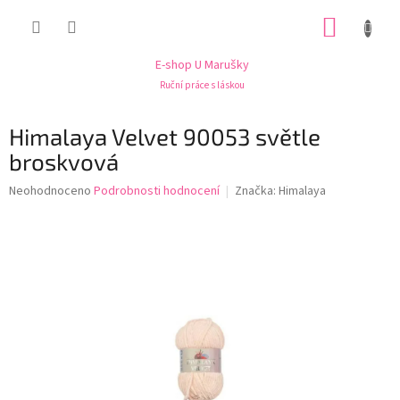
Přejít
NÁKUP
na
obsah
KOŠÍK
E-shop U Marušky
Ruční práce s láskou
Himalaya Velvet 90053 světle
broskvová
Průměrné
Neohodnoceno
Podrobnosti hodnocení
Značka:
Himalaya
hodnocení
produktu
je
0,0
z
5
hvězdiček.