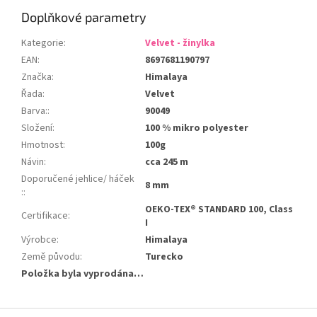
Doplňkové parametry
Kategorie
:
Velvet - žinylka
EAN
:
8697681190797
Značka
:
Himalaya
Řada
:
Velvet
Barva:
:
90049
Složení
:
100 % mikro polyester
Hmotnost
:
100g
Návin
:
cca 245 m
Doporučené jehlice/ háček
8 mm
:
:
OEKO-TEX® STANDARD 100, Class
Certifikace
:
I
Výrobce
:
Himalaya
Země původu
:
Turecko
Položka byla vyprodána…
Z