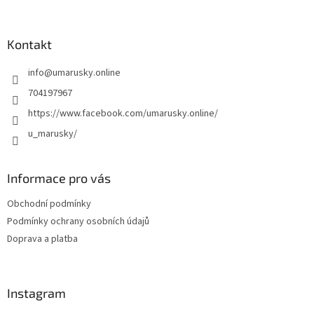
á
p
a
Kontakt
t
info
@
umarusky.online
í
704197967
https://www.facebook.com/umarusky.online/
u_marusky/
Informace pro vás
Obchodní podmínky
Podmínky ochrany osobních údajů
Doprava a platba
Instagram