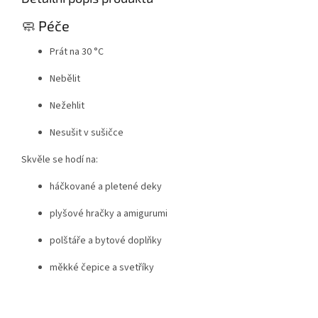
🧼 Péče
Prát na 30 °C
Nebělit
Nežehlit
Nesušit v sušičce
Skvěle se hodí na:
háčkované a pletené deky
plyšové hračky a amigurumi
polštáře a bytové doplňky
měkké čepice a svetříky