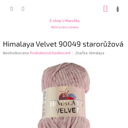
Přejít
NÁKUP
na
obsah
KOŠÍK
E-shop U Marušky
Ruční práce s láskou
Himalaya Velvet 90049 starorůžová
Průměrné
Neohodnoceno
Podrobnosti hodnocení
Značka:
Himalaya
hodnocení
produktu
je
0,0
z
5
hvězdiček.