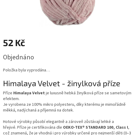
52 Kč
Měrná
Objednáno
cena:
Položka byla vyprodána…
Himalaya Velvet - žinylková příze
Příze
Himalaya Velvet
je luxusně hebká žinylková příze se sametovým
efektem.
Je vyrobena ze 100% mikro polyesteru, díky kterému je mimořádně
měkká, nadýchaná a příjemná na dotek.
Hotové výrobky působí elegantně a zároveň zůstávají lehké a
hřejivé. Příze je certifikována dle
OEKO-TEX® STANDARD 100, Class I
,
což znamená, že je vhodná i pro výrobky určené pro nejmenší děti (0–3