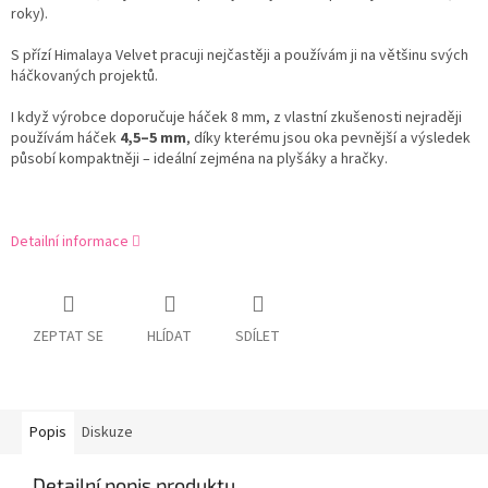
roky).
S přízí Himalaya Velvet pracuji nejčastěji a používám ji na většinu svých
háčkovaných projektů.
I když výrobce doporučuje háček 8 mm, z vlastní zkušenosti nejraději
používám háček
4,5–5 mm
, díky kterému jsou oka pevnější a výsledek
působí kompaktněji – ideální zejména na plyšáky a hračky.
Detailní informace
ZEPTAT SE
HLÍDAT
SDÍLET
Popis
Diskuze
Detailní popis produktu